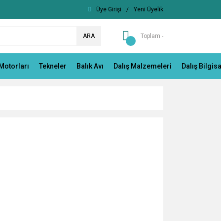
Üye Girişi
/
Yeni Üyelik
ARA
Toplam -
Motorları
Tekneler
Balık Avı
Dalış Malzemeleri
Dalış Bilgis