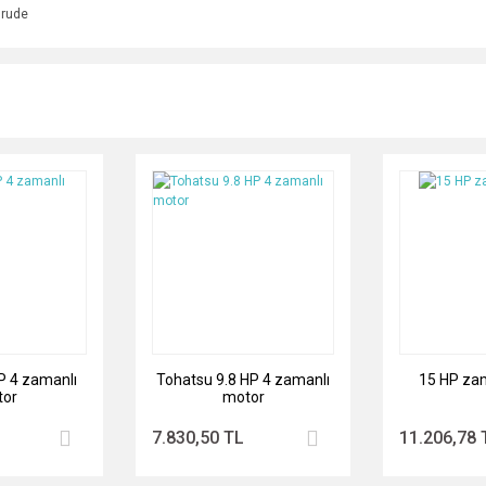
nrude
P 4 zamanlı
Tohatsu 9.8 HP 4 zamanlı
15 HP za
or
motor
7.830,50 TL
11.206,78 