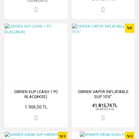
142.987,50 TL
%41
OBRIEN SUP LEASH 1 PC
OBRIEN VAPOR İNFLATABLE
BLAC(AKSE)
SUP 10'6''
41.815,74 TL
1.906,50 TL
70.874,14 TL
%10
%10