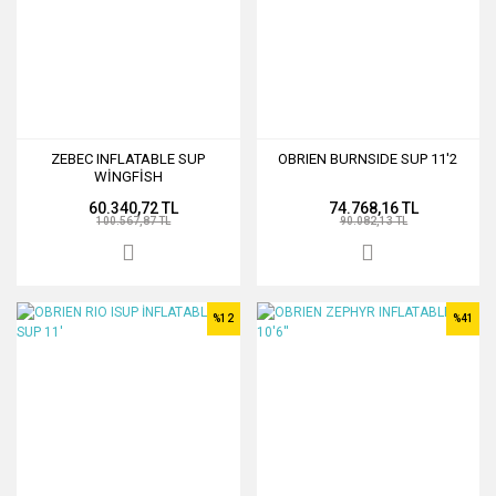
ZEBEC INFLATABLE SUP
OBRIEN BURNSIDE SUP 11'2
WİNGFİSH
60.340,72 TL
74.768,16 TL
100.567,87 TL
90.082,13 TL
%12
%41