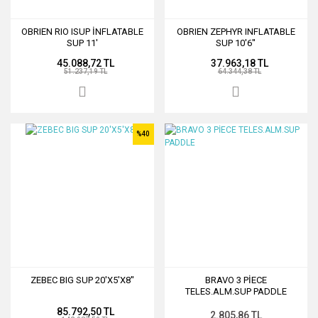
OBRIEN RIO ISUP İNFLATABLE
OBRIEN ZEPHYR INFLATABLE
SUP 11'
SUP 10'6''
45.088,72 TL
37.963,18 TL
51.237,19 TL
64.344,38 TL
%40
ZEBEC BIG SUP 20'X5'X8''
BRAVO 3 PİECE
TELES.ALM.SUP PADDLE
85.792,50 TL
2.805,86 TL