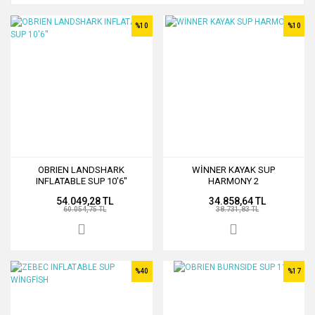
%10
%10
OBRIEN LANDSHARK
WİNNER KAYAK SUP
INFLATABLE SUP 10'6''
HARMONY 2
54.049,28 TL
34.858,64 TL
60.054,75 TL
38.731,83 TL
%40
%17