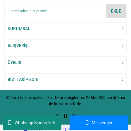
EKLE
KURUMSAL
ALIŞVERİŞ
ÜYELİK
BİZİ TAKİP EDİN
© Tüm hakları saklıdır. Kredi kartı bilgileriniz 256bit SSL sertifikası
ile korunmaktadır.
Whatsapp Sipariş Hattı
Messenger
ile
ideasoft
e-