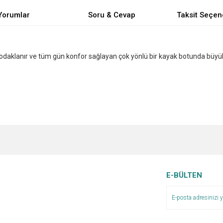
Yorumlar
Soru & Cevap
Taksit Seçen
daklanır ve tüm gün konfor sağlayan çok yönlü bir kayak botunda büyük
e diğer konularda yetersiz gördüğünüz noktaları öneri formunu kullanarak tarafımı
Bu ürüne ilk yorumu siz yapın!
Ürün hakkında henüz soru sorulmamış.
r.
Yorum Yaz
Soru Sor
E-BÜLTEN