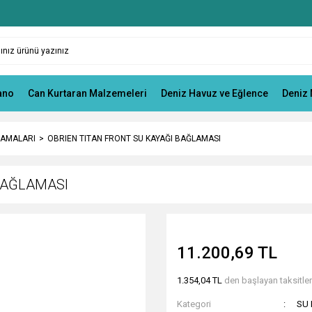
ano
Can Kurtaran Malzemeleri
Deniz Havuz ve Eğlence
Deniz 
LAMALARI
OBRIEN TITAN FRONT SU KAYAĞI BAĞLAMASI
BAĞLAMASI
11.200,69 TL
1.354,04 TL
den başlayan taksitlerl
Kategori
SU