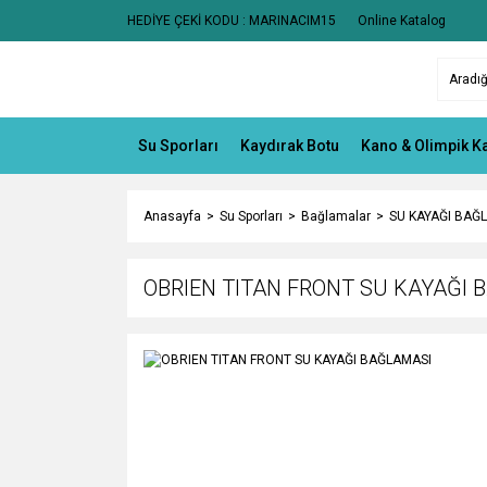
HEDİYE ÇEKİ KODU : MARINACIM15
Online Katalog
Su Sporları
Kaydırak Botu
Kano & Olimpik K
Anasayfa
Su Sporları
Bağlamalar
SU KAYAĞI BAĞ
OBRIEN TITAN FRONT SU KAYAĞI 