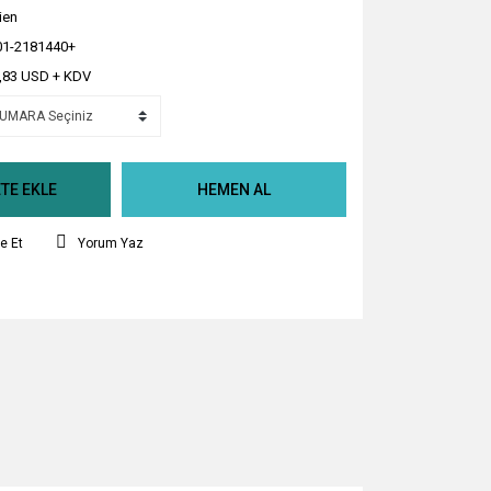
ien
1-2181440+
,83 USD + KDV
TE EKLE
HEMEN AL
e Et
Yorum Yaz