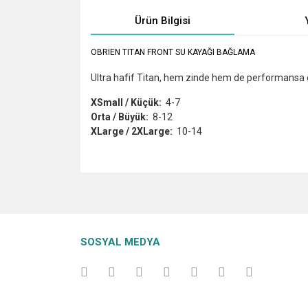
Ürün Bilgisi
OBRIEN TITAN FRONT SU KAYAĞI BAĞLAMA
Ultra hafif Titan, hem zinde hem de performansa o
XSmall / Küçük:
4-7
Orta / Büyük:
8-12
XLarge / 2XLarge:
10-14
Bu ürünün fiyat bilgisi, resim, ürün açıklamalarında v
Görüş ve önerileriniz için teşekkür ederiz.
Ürün resmi kalitesiz, bozuk veya görüntülenemiyo
SOSYAL MEDYA
Ürün açıklamasında eksik bilgiler bulunuyor.
Ürün bilgilerinde hatalar bulunuyor.
Ürün fiyatı diğer sitelerden daha pahalı.
Bu ürüne benzer farklı alternatifler olmalı.