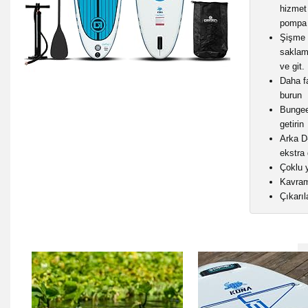
hizmet 
pompa 
Şişme 
saklam
ve git.
Daha fa
burun
Bungee
getirin
Arka D
ekstra 
Çoklu 
Kavram
Çıkarıl