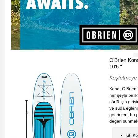
O'Brien Kon
10'6 "
Keşfetmeye
Kona, O’Brien’
her şeyle birli
sörfü için giriş
ve suda eğlenm
getirirken, bu
değeri sunmak 
Kit, Ko