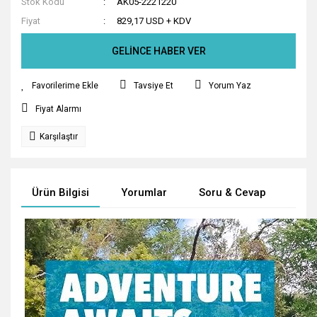
Stok Kodu
AK05-2221220
Fiyat
829,17 USD + KDV
GELİNCE HABER VER
Tavsiye Et
Yorum Yaz
Fiyat Alarmı
Karşılaştır
Ürün Bilgisi
Yorumlar
Soru & Cevap
Tak