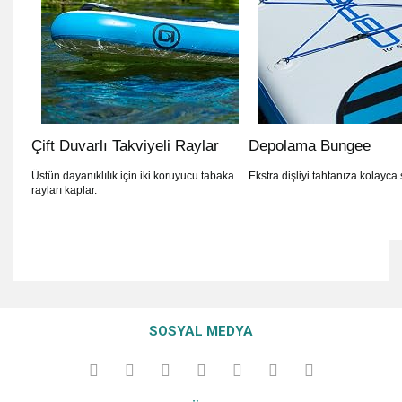
Çift Duvarlı Takviyeli Raylar
Depolama Bungee
Üstün dayanıklılık için iki koruyucu tabaka
Ekstra dişliyi tahtanıza kolayca 
rayları kaplar.
Bu ürünün fiyat bilgisi, resim, ürün açıklamalarında ve diğer
konularda yetersiz gördüğünüz noktaları öneri formunu
Bu ürüne ilk yorumu siz yapın!
Ürün hakkında henüz soru sorulmamış.
kullanarak tarafımıza iletebilirsiniz.
SOSYAL MEDYA
Görüş ve önerileriniz için teşekkür ederiz.
Yorum Yaz
Soru Sor
Ürün resmi kalitesiz, bozuk veya görüntülenemiyor.