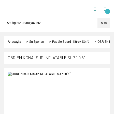
ARA
Anasayfa
Su Sporları
Paddle Board - Kürek Sörfü
OBRIEN KON
OBRIEN KONA ISUP İNFLATABLE SUP 10'6''