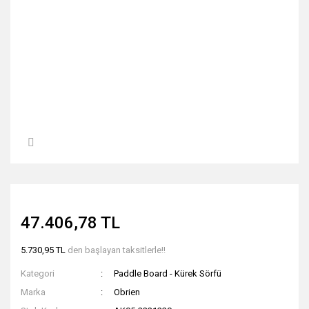
47.406,78 TL
5.730,95 TL
den başlayan taksitlerle!!
Kategori
Paddle Board - Kürek Sörfü
Marka
Obrien