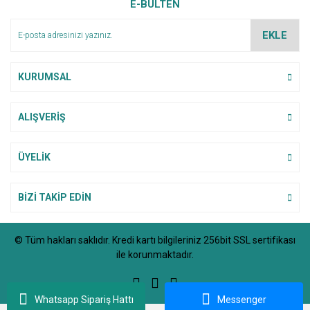
E-BÜLTEN
Ürün açıklamasında eksik bilgiler bulunuyor.
Ürün bilgilerinde hatalar bulunuyor.
EKLE
Ürün fiyatı diğer sitelerden daha pahalı.
Bu ürüne benzer farklı alternatifler olmalı.
KURUMSAL
ALIŞVERİŞ
Gönder
ÜYELİK
BİZİ TAKİP EDİN
© Tüm hakları saklıdır. Kredi kartı bilgileriniz 256bit SSL sertifikası
ile korunmaktadır.
Whatsapp Sipariş Hattı
Messenger