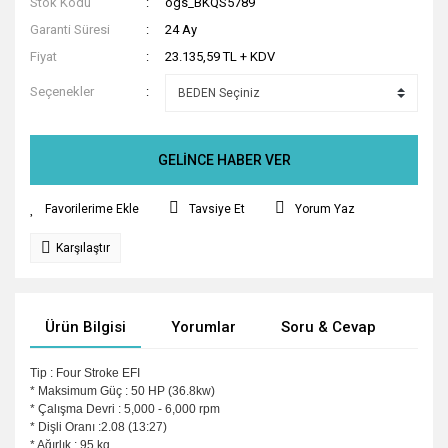
Stok Kodu
ogs_BKQS5789
Garanti Süresi
24 Ay
Fiyat
23.135,59 TL + KDV
Seçenekler
GELİNCE HABER VER
Tavsiye Et
Yorum Yaz
Karşılaştır
Ürün Bilgisi
Yorumlar
Soru & Cevap
Tak
Tip : Four Stroke EFI
* Maksimum Güç : 50 HP (36.8kw)
* Çalışma Devri : 5,000 - 6,000 rpm
* Dişli Oranı :2.08 (13:27)
* Ağırlık : 95 kg