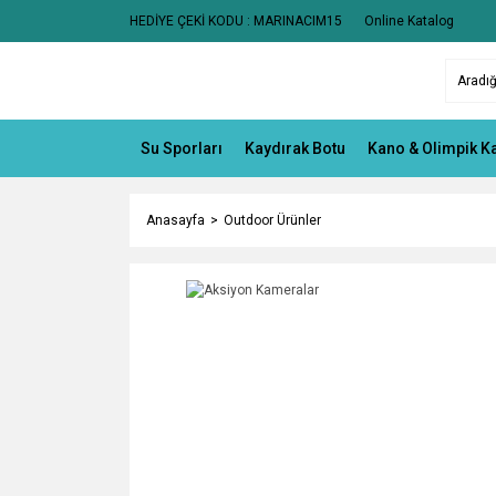
HEDİYE ÇEKİ KODU : MARINACIM15
Online Katalog
Su Sporları
Kaydırak Botu
Kano & Olimpik K
Anasayfa
Outdoor Ürünler