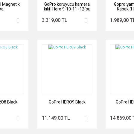
li Magnetik
GoPro koruyucu kamera
Gopro Şam
ka
kılıfı Hero 9-10-11 -12(su
Kapak (H
geçirmez housing)
10Bla
3.319,00 TL
1.989,00 T
O8 Black
GoPro HERO9 Black
GoPro HE
11.149,00 TL
14.869,00 