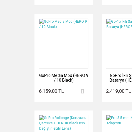
GoPro Media Mod (HERO 9
GoPro İkili Ş
/ 10 Black)
Batarya (H
Bla
6.159,00 TL
2.419,00 TL