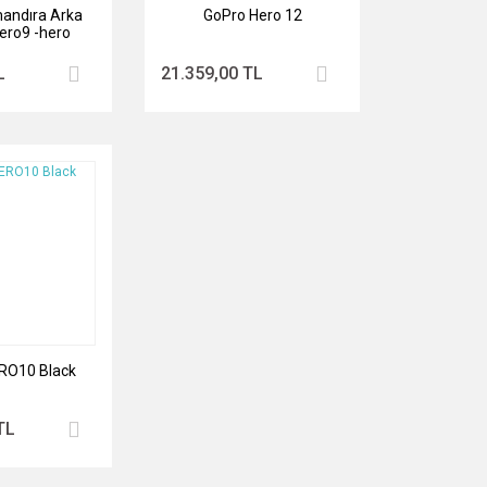
andıra Arka
GoPro Hero 12
ero9 -hero
ck Için)
L
21.359,00 TL
RO10 Black
TL