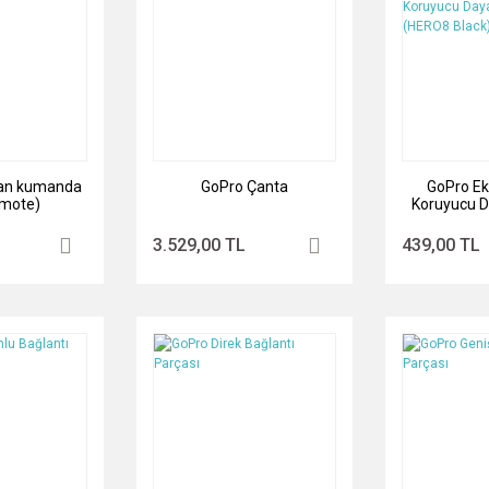
an kumanda
GoPro Çanta
GoPro Ek
emote)
Koruyucu D
Filtre (H
3.529,00 TL
439,00 TL