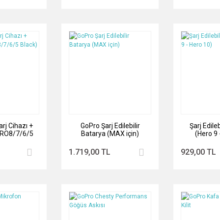
arj Cihazı +
GoPro Şarj Edilebilir
Şarj Edile
ERO8/7/6/5
Batarya (MAX için)
(Hero 9 
ck)
1.719,00 TL
929,00 TL