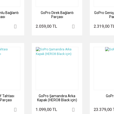
lu Bağlantı
GoPro Direk Bağlantı
GoPro Geniş
ası
Parçası
Pa
2.059,00 TL
2.319,00 T
f Tahtası
GoPro Şamandıra Arka
GoPr
 Parçası
Kapak (HERO8 Black için)
1.099,00 TL
23.379,00 