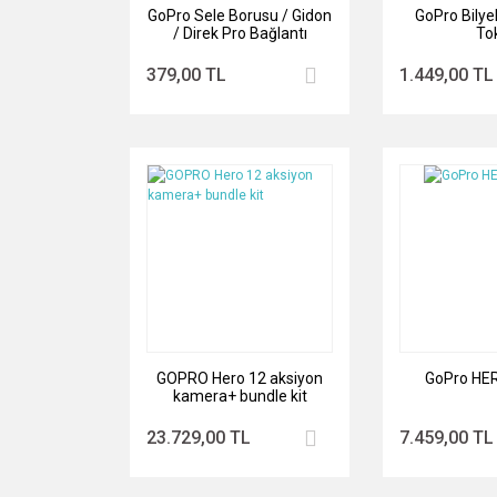
GoPro Sele Borusu / Gidon
GoPro Bilye
/ Direk Pro Bağlantı
To
Parçası
379,00 TL
1.449,00 TL
GOPRO Hero 12 aksiyon
GoPro HER
kamera+ bundle kit
23.729,00 TL
7.459,00 TL