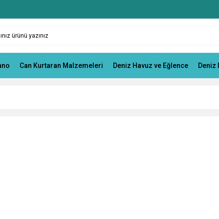
ano
Can Kurtaran Malzemeleri
Deniz Havuz ve Eğlence
Deniz 