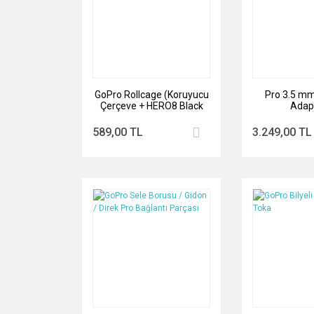
GoPro Rollcage (Koruyucu
Pro 3.5 mm
Çerçeve + HERO8 Black
Adap
için Değiştirilebilir Lens)
589,00 TL
3.249,00 TL