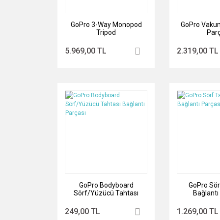
GoPro 3-Way Monopod
GoPro Vakum
Tripod
Parç
5.969,00 TL
2.319,00 TL
GoPro Bodyboard
GoPro Sör
Sörf/Yüzücü Tahtası
Bağlantı
Bağlantı Parçası
249,00 TL
1.269,00 TL