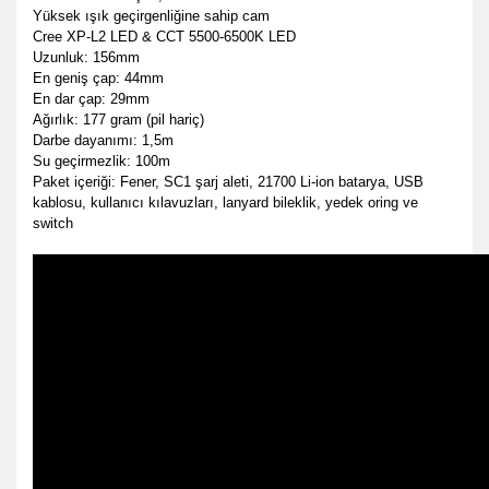
Yüksek ışık geçirgenliğine sahip cam
Cree XP-L2 LED & CCT 5500-6500K LED
Uzunluk: 156mm
En geniş çap: 44mm
En dar çap: 29mm
Ağırlık: 177 gram (pil hariç)
Darbe dayanımı: 1,5m
Su geçirmezlik: 100m
Paket içeriği: Fener, SC1 şarj aleti, 21700 Li-ion batarya, USB
kablosu, kullanıcı kılavuzları, lanyard bileklik, yedek oring ve
switch