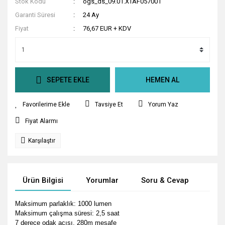
Stok Kodu
ogs_ds_09.01.XTAF057001
Garanti Süresi
24 Ay
Fiyat
76,67 EUR + KDV
SEPETE EKLE
HEMEN AL
Tavsiye Et
Yorum Yaz
Fiyat Alarmı
Karşılaştır
Ürün Bilgisi
Yorumlar
Soru & Cevap
Tak
Maksimum parlaklık: 1000 lumen
Maksimum çalışma süresi: 2,5 saat
7 derece odak açısı, 280m mesafe