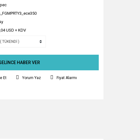
pec
_FGMPRTY3_ece350
Ay
,04 USD + KDV
GELİNCE HABER VER
e Et
Yorum Yaz
Fiyat Alarmı