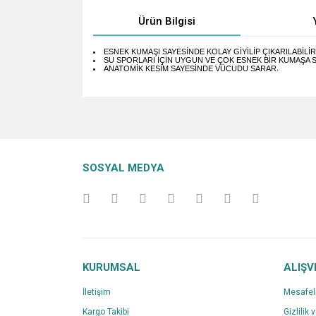
Ürün Bilgisi
ESNEK KUMAŞI SAYESİNDE KOLAY GİYİLİP ÇIKARILABİLİR
SU SPORLARI İÇİN UYGUN VE ÇOK ESNEK BİR KUMAŞA 
ANATOMİK KESİM SAYESİNDE VÜCUDU SARAR.
Bu ürünün fiyat bilgisi, resim, ürün açıklamalarında v
Görüş ve önerileriniz için teşekkür ederiz.
Ürün resmi kalitesiz, bozuk veya görüntülenemiyo
SOSYAL MEDYA
Ürün açıklamasında eksik bilgiler bulunuyor.
Ürün bilgilerinde hatalar bulunuyor.
Ürün fiyatı diğer sitelerden daha pahalı.
Bu ürüne benzer farklı alternatifler olmalı.
KURUMSAL
ALIŞV
İletişim
Mesafel
Kargo Takibi
Gizlilik 