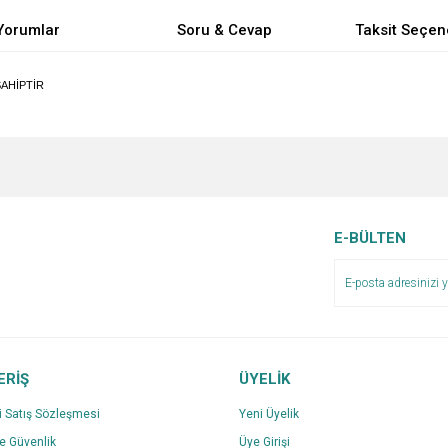
Yorumlar
Soru & Cevap
Taksit Seçen
SAHİPTİR
e diğer konularda yetersiz gördüğünüz noktaları öneri formunu kullanarak tarafımı
Bu ürüne ilk yorumu siz yapın!
Ürün hakkında henüz soru sorulmamış.
r.
Yorum Yaz
Soru Sor
E-BÜLTEN
ERİŞ
ÜYELİK
i Satış Sözleşmesi
Yeni Üyelik
ve Güvenlik
Üye Girişi