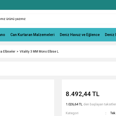
ano
Can Kurtaran Malzemeleri
Deniz Havuz ve Eğlence
Deniz 
a Elbiseler
Vitality 3 MM Mono Elbise L
8.492,44 TL
1.026,64 TL
den başlayan taksitlerl
Kategori
Tek