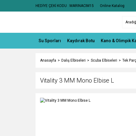
HEDİYE ÇEKİ KODU : MARINACIM15
Online Katalog
Su Sporları
Kaydırak Botu
Kano & Olimpik K
Anasayfa
Dalış Elbiseleri
Scuba Elbiseleri
Tek Parç
Vitality 3 MM Mono Elbise L