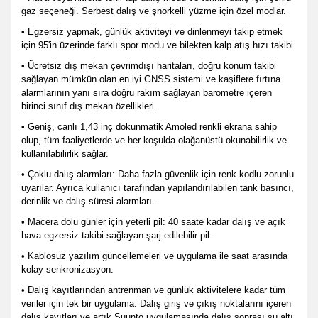
gaz seçeneği. Serbest dalış ve şnorkelli yüzme için özel modlar.
• Egzersiz yapmak, günlük aktiviteyi ve dinlenmeyi takip etmek
için 95'in üzerinde farklı spor modu ve bilekten kalp atış hızı takibi.
• Ücretsiz dış mekan çevrimdışı haritaları, doğru konum takibi
sağlayan mümkün olan en iyi GNSS sistemi ve kaşiflere fırtına
alarmlarının yanı sıra doğru rakım sağlayan barometre içeren
birinci sınıf dış mekan özellikleri.
• Geniş, canlı 1,43 inç dokunmatik Amoled renkli ekrana sahip
olup, tüm faaliyetlerde ve her koşulda olağanüstü okunabilirlik ve
kullanılabilirlik sağlar.
• Çoklu dalış alarmları: Daha fazla güvenlik için renk kodlu zorunlu
uyarılar. Ayrıca kullanıcı tarafından yapılandırılabilen tank basıncı,
derinlik ve dalış süresi alarmları.
• Macera dolu günler için yeterli pil: 40 saate kadar dalış ve açık
hava egzersiz takibi sağlayan şarj edilebilir pil.
• Kablosuz yazılım güncellemeleri ve uygulama ile saat arasında
kolay senkronizasyon.
• Dalış kayıtlarından antrenman ve günlük aktivitelere kadar tüm
veriler için tek bir uygulama. Dalış giriş ve çıkış noktalarını içeren
dalış kayıtları ve artık Suunto uygulamasında dalış sonrası su altı