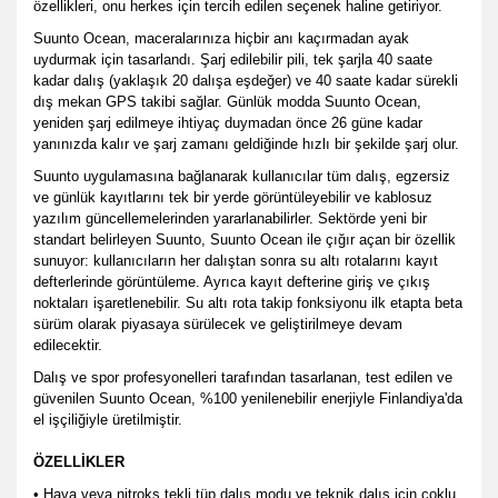
özellikleri, onu herkes için tercih edilen seçenek haline getiriyor.
Suunto Ocean, maceralarınıza hiçbir anı kaçırmadan ayak
uydurmak için tasarlandı. Şarj edilebilir pili, tek şarjla 40 saate
kadar dalış (yaklaşık 20 dalışa eşdeğer) ve 40 saate kadar sürekli
dış mekan GPS takibi sağlar. Günlük modda Suunto Ocean,
yeniden şarj edilmeye ihtiyaç duymadan önce 26 güne kadar
yanınızda kalır ve şarj zamanı geldiğinde hızlı bir şekilde şarj olur.
Suunto uygulamasına bağlanarak kullanıcılar tüm dalış, egzersiz
ve günlük kayıtlarını tek bir yerde görüntüleyebilir ve kablosuz
yazılım güncellemelerinden yararlanabilirler. Sektörde yeni bir
standart belirleyen Suunto, Suunto Ocean ile çığır açan bir özellik
sunuyor: kullanıcıların her dalıştan sonra su altı rotalarını kayıt
defterlerinde görüntüleme. Ayrıca kayıt defterine giriş ve çıkış
noktaları işaretlenebilir. Su altı rota takip fonksiyonu ilk etapta beta
sürüm olarak piyasaya sürülecek ve geliştirilmeye devam
edilecektir.
Dalış ve spor profesyonelleri tarafından tasarlanan, test edilen ve
güvenilen Suunto Ocean, %100 yenilenebilir enerjiyle Finlandiya'da
el işçiliğiyle üretilmiştir.
ÖZELLİKLER
• Hava veya nitroks tekli tüp dalış modu ve teknik dalış için çoklu