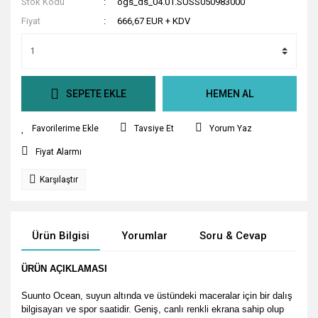
Stok Kodu
ogs_ds_04.01.SUSS050983000
Fiyat
666,67 EUR + KDV
SEPETE EKLE
HEMEN AL
Tavsiye Et
Yorum Yaz
Fiyat Alarmı
Karşılaştır
Ürün Bilgisi
Yorumlar
Soru & Cevap
Tak
ÜRÜN AÇIKLAMASI
Suunto Ocean, suyun altında ve üstündeki maceralar için bir dalış
bilgisayarı ve spor saatidir. Geniş, canlı renkli ekrana sahip olup