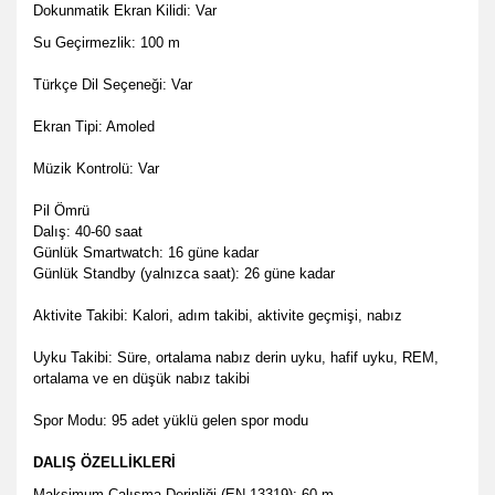
Dokunmatik Ekran Kilidi: Var
Su Geçirmezlik: 100 m
Türkçe Dil Seçeneği: Var
Ekran Tipi: Amoled
Müzik Kontrolü: Var
Pil Ömrü
Dalış: 40-60 saat
Günlük Smartwatch: 16 güne kadar
Günlük Standby (yalnızca saat): 26 güne kadar
Aktivite Takibi: Kalori, adım takibi, aktivite geçmişi, nabız
Uyku Takibi: Süre, ortalama nabız derin uyku, hafif uyku, REM,
ortalama ve en düşük nabız takibi
Spor Modu: 95 adet yüklü gelen spor modu
DALIŞ ÖZELLİKLERİ
Maksimum Çalışma Derinliği (EN 13319): 60 m