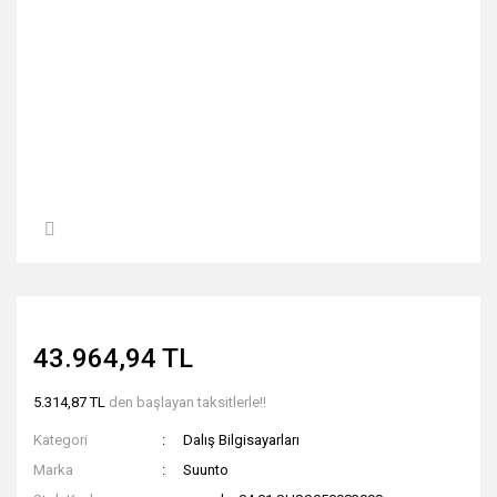
43.964,94 TL
5.314,87 TL
den başlayan taksitlerle!!
Kategori
Dalış Bilgisayarları
Marka
Suunto