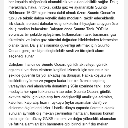
her koşulda olağanüstü okunabilirlik ve kullanılabilirlik sağlar. Dalış
meraklıları, hava, nitroks, çoklu gaz ve ayarlanabilir Suunto
Bühlmann 16 GF algoritması dahil olmak üzere Suunto Ocean'ın
tüplü ve teknik dalışa yönelik dalış modlarını takdir edeceklerdir.
Ek olarak, serbest dalıcılar ve şnorkelciler ihtiyaçlarına uygun özel
dalış modları bulacaktır. Dalıştan önce Suunto Tank POD ile
sorunsuz bir şekilde eşleştirme, kullanıcıların tank basıncını, gaz
tüketimini ve kalan gaz süresini doğrudan bileklerinden izlemesine
olanak tanır. Dalışlar sırasında güvenliği artırmak için Suunto
Ocean, geniş bir kişiselleştirilebilir sesli ve titreşimli alarm
seçeneği sunar.
Dalışların haricinde Suunto Ocean, günlük aktiviteyi, günlük
egzersizi ve daha ekstrem keşifleri izlemek için sorunsuz bir
şekilde güvenilir bir yol arkadaşına dönüşür. Patika koşusu ve
bisikletten yüzme ve yogaya kadar her biri özenle seçilmiş
varsayılan veri alanlarıyla donatılmış 95'in üzerinde farklı spor
moduyla her spor tutkununa hitap eder. Suunto Ocean, günlük
aktivite takibi için kalp atış hızı değişkenliği analiziyle adımları,
kalorileri, kalp atış hızını, uykuyu (uyku aşamaları dahil) ve
dinlenme ölçümlerini izler. Üstelik dünya çapında ücretsiz olarak
sunulan ayrıntılı dış mekan çevrimdışı haritaları, hassas konum
takibi için üst düzey GNSS sistemi ve doğru yükseklik okumaları
ve fırtına alarmları için barometre gibi birinci sınıf dış mekan