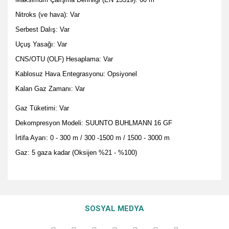
Nitroks (ve hava): Var
Serbest Dalış: Var
Uçuş Yasağı: Var
CNS/OTU (OLF) Hesaplama: Var
Kablosuz Hava Entegrasyonu: Opsiyonel
Kalan Gaz Zamanı: Var
Gaz Tüketimi: Var
Dekompresyon Modeli: SUUNTO BUHLMANN 16 GF
İrtifa Ayarı: 0 - 300 m / 300 -1500 m / 1500 - 3000 m
Gaz: 5 gaza kadar (Oksijen %21 - %100)
Bu ürünün fiyat bilgisi, resim, ürün açıklamalarında ve diğer
konularda yetersiz gördüğünüz noktaları öneri formunu
Bu ürüne ilk yorumu siz yapın!
Ürün hakkında henüz soru sorulmamış.
kullanarak tarafımıza iletebilirsiniz.
SOSYAL MEDYA
Görüş ve önerileriniz için teşekkür ederiz.