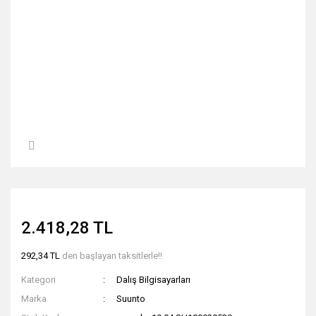
2.418,28 TL
292,34 TL
den başlayan taksitlerle!!
Kategori
Dalış Bilgisayarları
Marka
Suunto