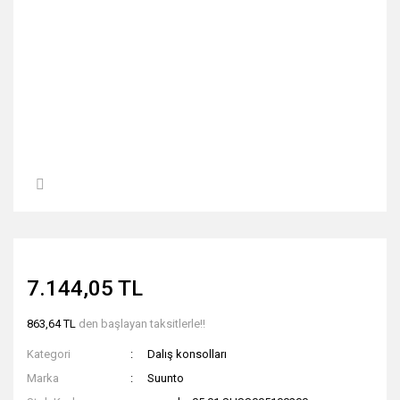
7.144,05 TL
863,64 TL
den başlayan taksitlerle!!
Kategori
Dalış konsolları
Marka
Suunto