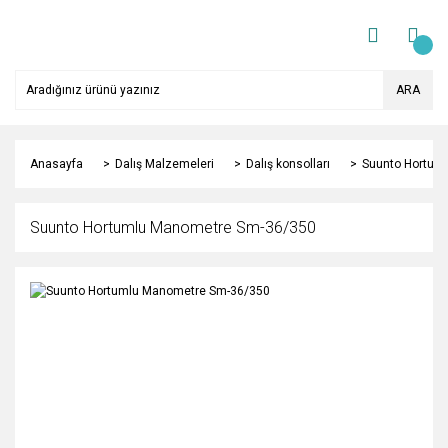
ARA
Anasayfa
Dalış Malzemeleri
Dalış konsolları
Suunto Hortum
Suunto Hortumlu Manometre Sm-36/350