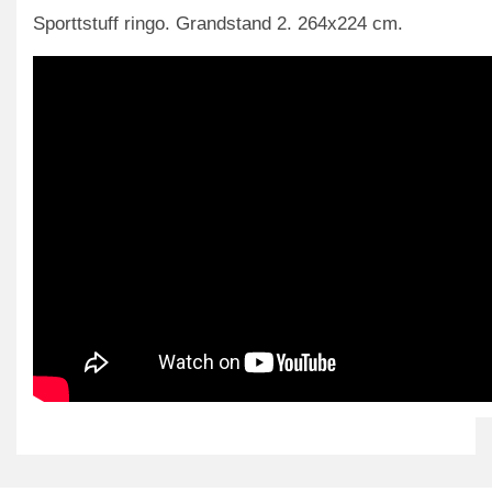
Sporttstuff ringo. Grandstand 2. 264x224 cm.
Bu ürünün fiyat bilgisi, resim, ürün açıklamalarında ve diğer
konularda yetersiz gördüğünüz noktaları öneri formunu