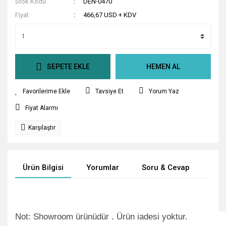
Stok Kodu
DEN-0470
Fiyat
466,67 USD + KDV
SEPETE EKLE
HEMEN AL
Tavsiye Et
Yorum Yaz
Fiyat Alarmı
Karşılaştır
Ürün Bilgisi
Yorumlar
Soru & Cevap
Tak
Not: Showroom ürünüdür . Ürün iadesi yoktur.