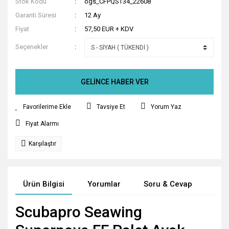
Stok Kodu
ogs_CFPQST34_22608
Garanti Süresi
12 Ay
Fiyat
57,50 EUR + KDV
Seçenekler
GELİNCE HABER VER
Tavsiye Et
Yorum Yaz
Fiyat Alarmı
Karşılaştır
Ürün Bilgisi
Yorumlar
Soru & Cevap
Tak
Scubapro Seawing