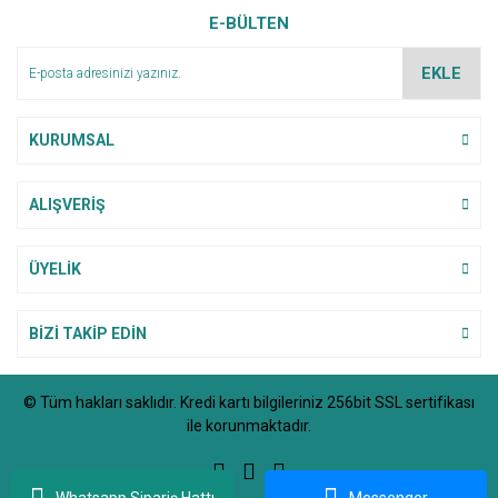
E-BÜLTEN
Ürün açıklamasında eksik bilgiler bulunuyor.
Ürün bilgilerinde hatalar bulunuyor.
EKLE
Ürün fiyatı diğer sitelerden daha pahalı.
Bu ürüne benzer farklı alternatifler olmalı.
KURUMSAL
ALIŞVERİŞ
Gönder
ÜYELİK
BİZİ TAKİP EDİN
© Tüm hakları saklıdır. Kredi kartı bilgileriniz 256bit SSL sertifikası
ile korunmaktadır.
Whatsapp Sipariş Hattı
Messenger