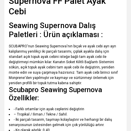
Supernova FF Palet Ayak
Cebi
Seawing Supernova Dalış
Paletleri : Ürün açıklaması :
SCUBAPRO'nun Seawing Supernova'nın bıçak ve ayak cebi ayrı ayrı
kalıplanmış yenilikçi iki parçalı tasarımı, çıplak ayakla dalış için
standart açık topuk ayak cebini isteğe bağlı tam ayak cebi ile
değiştirmeyi mümkün kılar. Kanatın Soket Kilitli Bağlantı Sistemini
sökün, açık topuk ayak cebini tam ayak cebi ile değiştirin, yeniden
monte edin ve suya çarpmaya hazırsınız. Tam ayak cebi birinci sınıf
Monprene'den yapılmıştır ve kaymayı ve sürtünmeyi önlemek için
yeniden profilli bir topuk tutma kabına sahiptir.
Scubapro Seawing Supernova
Özellikler:
- Farklı ortamlar için ayak ceplerini değiştirin
– Tropikal / Ilıman / Tekne / Sahil.
- İki parçalı tasarım, taşımayı kolaylaştırır ve herhangi bir dalış
senaryosunun üstesinden gelmek için çok yönlülüğü artırır.
- Kg olarak ağırlık: 0,43