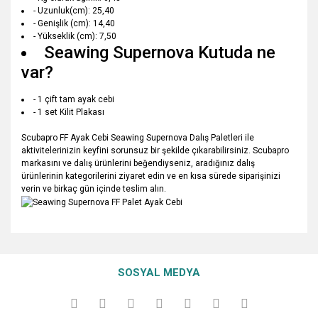
- Uzunluk(cm): 25,40
- Genişlik (cm): 14,40
- Yükseklik (cm): 7,50
Seawing Supernova Kutuda ne
var?
- 1 çift tam ayak cebi
- 1 set Kilit Plakası
Scubapro FF Ayak Cebi Seawing Supernova Dalış Paletleri ile
aktivitelerinizin keyfini sorunsuz bir şekilde çıkarabilirsiniz. Scubapro
markasını ve dalış ürünlerini beğendiyseniz, aradığınız dalış
ürünlerinin kategorilerini ziyaret edin ve en kısa sürede siparişinizi
verin ve birkaç gün içinde teslim alın.
Bu ürünün fiyat bilgisi, resim, ürün açıklamalarında ve diğer
konularda yetersiz gördüğünüz noktaları öneri formunu
Bu ürüne ilk yorumu siz yapın!
Ürün hakkında henüz soru sorulmamış.
kullanarak tarafımıza iletebilirsiniz.
SOSYAL MEDYA
Görüş ve önerileriniz için teşekkür ederiz.
Yorum Yaz
Soru Sor
Ürün resmi kalitesiz, bozuk veya görüntülenemiyor.