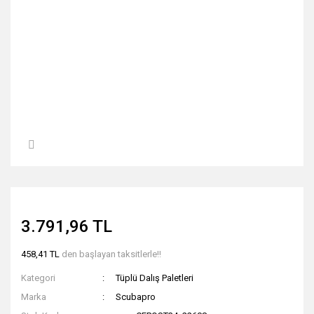
3.791,96 TL
458,41 TL
den başlayan taksitlerle!!
Kategori
Tüplü Dalış Paletleri
Marka
Scubapro