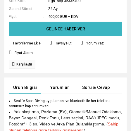
Stok Kodu
ogs_scp.35335400
Garanti Süresi
24 Ay
Fiyat
400,00 EUR + KDV
GELİNCE HABER VER
Tavsiye Et
Yorum Yaz
Fiyat Alarmı
Karşılaştır
Ürün Bilgisi
Yorumlar
Soru & Cevap
Tak
Sealife Sport Diving uygulaması ve bluetooth ile her telefona
sorunsuz baplantı imkanı
Yakınlaştırma, Pozlama (EV), Otomatik/Manuel Odaklama,
Beyaz Dengesi, Renk Tonu, Lens seçimi, RAW+JPEG modu,
Fotoğraf + 3 sn.
Video ve Arka Plan Bulanıklaştırma. (
Sahip
olunan telefona göre farklılık gösterebilir.
)