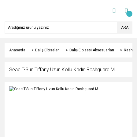
ARA
Anasayfa
Dalış Elbiseleri
Dalış Elbisesi Aksesuarları
Rashgu
Seac T-Sun Tiffany Uzun Kollu Kadın Rashguard M