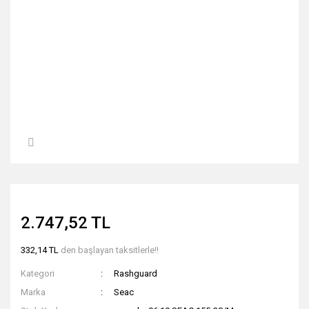
2.747,52 TL
332,14 TL
den başlayan taksitlerle!!
Kategori
Rashguard
Marka
Seac