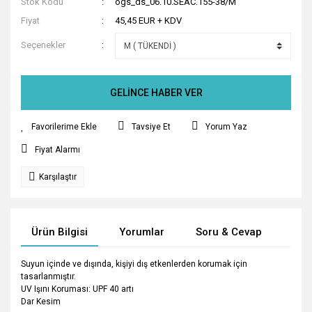
Stok Kodu
ogs_ds_06.10.SEAC.155-38/M
Fiyat
45,45 EUR + KDV
Seçenekler
GELİNCE HABER VER
Tavsiye Et
Yorum Yaz
Fiyat Alarmı
Karşılaştır
Ürün Bilgisi
Yorumlar
Soru & Cevap
Tak
Suyun içinde ve dışında, kişiyi dış etkenlerden korumak için
tasarlanmıştır.
UV Işını Koruması: UPF 40 artı
Dar Kesim