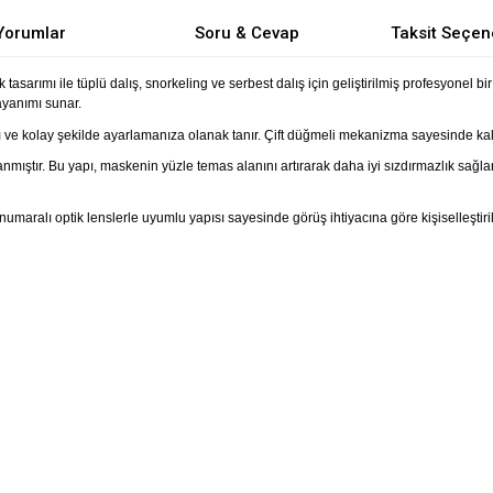
Yorumlar
Soru & Cevap
Taksit Seçen
sarımı ile tüplü dalış, snorkeling ve serbest dalış için geliştirilmiş profesyonel bi
ayanımı sunar.
 ve kolay şekilde ayarlamanıza olanak tanır. Çift düğmeli mekanizma sayesinde kalın d
arlanmıştır. Bu yapı, maskenin yüzle temas alanını artırarak daha iyi sızdırmazlık sa
aralı optik lenslerle uyumlu yapısı sayesinde görüş ihtiyacına göre kişiselleştirile