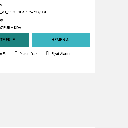
c
_ds_11.01.SEAC.75-70R/SBL
Ay
67 EUR + KDV
TE EKLE
HEMEN AL
e Et
Yorum Yaz
Fiyat Alarmı