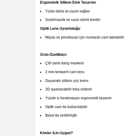
Ergonomik Silikon Etek Tasarımı
Yüzle daha iyi uyum sağlar
Sızdırmazlık ve uzun süreli konfor
Optik Lens Uyumluluğu
Miyop ve presbiyopi için numaralı cam takılabilir
Ürün Özellikleri
Çift camlı dalış maskesi
3 mm temperli cam lens
Dayanıklı silikon yüz kısmı
3D ayarlanabilir toka sistemi
Yüzde iz bırakmayan ergonomik tasarım
Optik cam ile kullanılabilir
İtalya’da üretilmiştir
Kimler İçin Uygun?