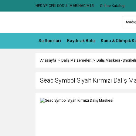
HEDİYE ÇEKİ KODU : MARINACIM15
Online Katalog
Su Sporları
Kaydırak Botu
Kano & Olimpik K
Anasayfa
Dalış Malzemeleri
Dalış Maskesi - Şnorkeli
Seac Symbol Siyah Kırmızı Dalış M