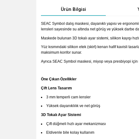
Ürün Bilgisi
SEAC Symbol dalış maskesi, dayanıklı yapısı ve ergonomik ta
lensleri sayesinde su altında net görüş ve yüksek darbe d
Maskede bulunan 3D tokalı ayar sistemi, silikon kayışı hızlı
Yüz kısmındaki silikon etek (skirt) kenarı hafif kavisli tas
maksimum konfor sunar.
Ayrıca SEAC Symbol maskesi, miyop veya presbiyopi için num
Öne Çıkan Özellikler
Çift Lens Tasarım
3 mm temperli cam lensler
Yüksek dayanıklılık ve net görüş
3D Tokalı Ayar Sistemi
Çift düğmeli hızlı ayar mekanizması
Eldivenle bile kolay kullanım