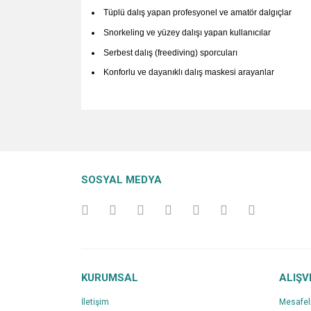
Tüplü dalış yapan profesyonel ve amatör dalgıçlar
Snorkeling ve yüzey dalışı yapan kullanıcılar
Serbest dalış (freediving) sporcuları
Konforlu ve dayanıklı dalış maskesi arayanlar
Bu ürünün fiyat bilgisi, resim, ürün açıklamalarında v
Görüş ve önerileriniz için teşekkür ederiz.
Ürün resmi kalitesiz, bozuk veya görüntülenemiyo
SOSYAL MEDYA
Ürün açıklamasında eksik bilgiler bulunuyor.
Ürün bilgilerinde hatalar bulunuyor.
Ürün fiyatı diğer sitelerden daha pahalı.
Bu ürüne benzer farklı alternatifler olmalı.
KURUMSAL
ALIŞV
İletişim
Mesafel