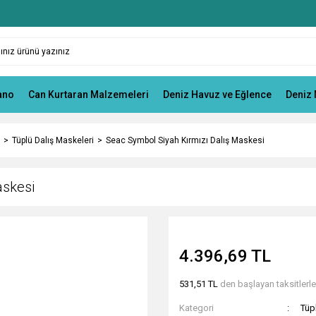
ano
Can Kurtaran Malzemeleri
Deniz Havuz ve Eğlence
Deniz 
Tüplü Dalış Maskeleri
Seac Symbol Siyah Kırmızı Dalış Maskesi
askesi
4.396,69 TL
531,51 TL
den başlayan taksitlerle
Kategori
Tüp