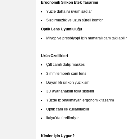
Ergonomik Silikon Etek Tasarımı
Yüzle daha iyi uyum sağlar
Sızdırmazlık ve uzun süreli konfor
Optik Lens Uyumluluğu
Miyop ve presbiyopi için numaralı cam takılabilir
Ürün Özellikleri
Çift camlı dalış maskesi
3 mm temperli cam lens
Dayanıklı silikon yüz kısmı
3D ayarlanabilir toka sistemi
Yüzde iz bırakmayan ergonomik tasarım
Optik cam ile kullanılabilir
İtalya’da üretilmiştir
Kimler İçin Uygun?