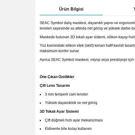
Ürün Bilgisi
SEAC Symbol dalış maskesi, dayanıklı yapısı ve ergonomik ta
lensleri sayesinde su altında net görüş ve yüksek darbe d
Maskede bulunan 3D tokalı ayar sistemi, silikon kayışı hızlı
Yüz kısmındaki silikon etek (skirt) kenarı hafif kavisli tas
maksimum konfor sunar.
Ayrıca SEAC Symbol maskesi, miyop veya presbiyopi için num
Öne Çıkan Özellikler
Çift Lens Tasarım
3 mm temperli cam lensler
Yüksek dayanıklılık ve net görüş
3D Tokalı Ayar Sistemi
Çift düğmeli hızlı ayar mekanizması
Eldivenle bile kolay kullanım