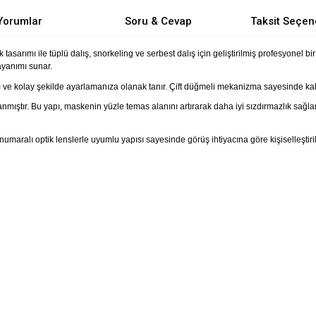
Yorumlar
Soru & Cevap
Taksit Seçen
sarımı ile tüplü dalış, snorkeling ve serbest dalış için geliştirilmiş profesyonel bi
ayanımı sunar.
 ve kolay şekilde ayarlamanıza olanak tanır. Çift düğmeli mekanizma sayesinde kalın d
arlanmıştır. Bu yapı, maskenin yüzle temas alanını artırarak daha iyi sızdırmazlık sa
aralı optik lenslerle uyumlu yapısı sayesinde görüş ihtiyacına göre kişiselleştirile