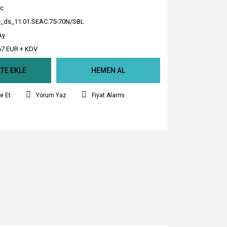
c
_ds_11.01.SEAC.75-70N/SBL
Ay
67 EUR + KDV
TE EKLE
HEMEN AL
e Et
Yorum Yaz
Fiyat Alarmı