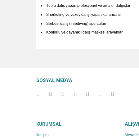
Tüplü dalış yapan profesyonel ve amatör dalgıçlar
Snorkeling ve yüzey dalışı yapan kullanıcılar
Serbest dalış (freediving) sporcuları
Konforlu ve dayanıklı dalış maskesi arayanlar
Bu ürünün fiyat bilgisi, resim, ürün açıklamalarında v
Görüş ve önerileriniz için teşekkür ederiz.
Ürün resmi kalitesiz, bozuk veya görüntülenemiyo
SOSYAL MEDYA
Ürün açıklamasında eksik bilgiler bulunuyor.
Ürün bilgilerinde hatalar bulunuyor.
Ürün fiyatı diğer sitelerden daha pahalı.
Bu ürüne benzer farklı alternatifler olmalı.
KURUMSAL
ALIŞV
İletişim
Mesafel