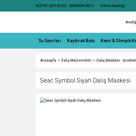
HEDİYE ÇEKİ KODU : MARINACIM15
Online Katalog
Su Sporları
Kaydırak Botu
Kano & Olimpik K
Anasayfa
Dalış Malzemeleri
Dalış Maskesi - Şnorkeli
Seac Symbol Siyah Dalış Maskesi