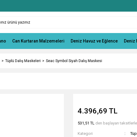
ano
Can Kurtaran Malzemeleri
Deniz Havuz ve Eğlence
Deniz 
Tüplü Dalış Maskeleri
Seac Symbol Siyah Dalış Maskesi
4.396,69 TL
531,51 TL
den başlayan taksitlerle
Kategori
Tüp