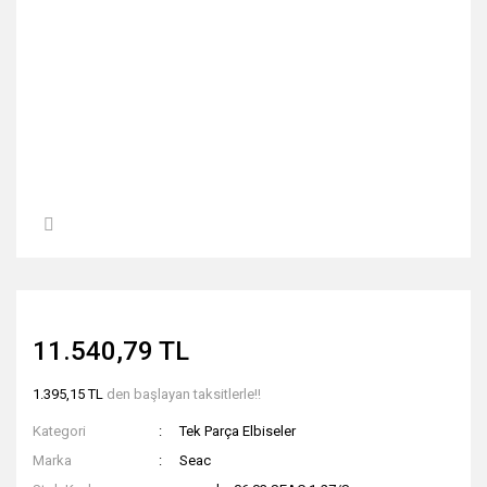
11.540,79 TL
1.395,15 TL
den başlayan taksitlerle!!
Kategori
Tek Parça Elbiseler
Marka
Seac