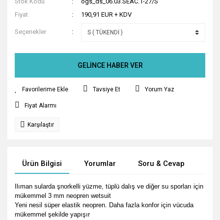
Stok Kodu
ogs_ds_06.03.SEAC.1-27/S
Fiyat
190,91 EUR + KDV
Seçenekler
GELİNCE HABER VER
Tavsiye Et
Yorum Yaz
Fiyat Alarmı
Karşılaştır
Ürün Bilgisi
Yorumlar
Soru & Cevap
Tak
Ilıman sularda şnorkelli yüzme, tüplü dalış ve diğer su sporları için
mükemmel 3 mm neopren wetsuit
Yeni nesil süper elastik neopren. Daha fazla konfor için vücuda
mükemmel şekilde yapışır