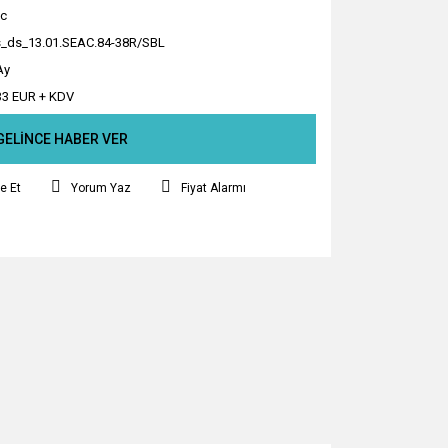
c
_ds_13.01.SEAC.84-38R/SBL
Ay
33 EUR + KDV
GELİNCE HABER VER
e Et
Yorum Yaz
Fiyat Alarmı