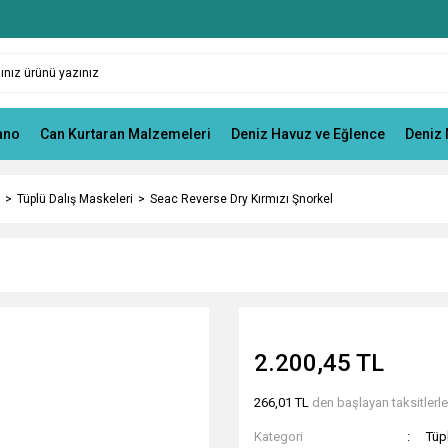
ano
Can Kurtaran Malzemeleri
Deniz Havuz ve Eğlence
Deniz 
Tüplü Dalış Maskeleri
Seac Reverse Dry Kırmızı Şnorkel
2.200,45 TL
266,01 TL
den başlayan taksitlerle
Kategori
Tüp