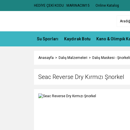
HEDİYE ÇEKİ KODU : MARINACIM15
Online Katalog
Su Sporları
Kaydırak Botu
Kano & Olimpik K
Anasayfa
Dalış Malzemeleri
Dalış Maskesi - Şnorkeli
Seac Reverse Dry Kırmızı Şnorkel