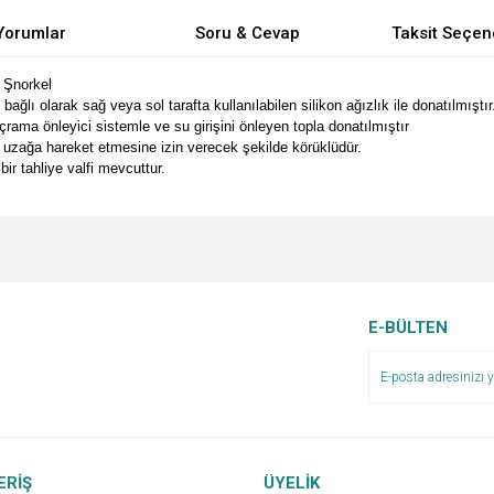
Yorumlar
Soru & Cevap
Taksit Seçen
 Şnorkel
ağlı olarak sağ veya sol tarafta kullanılabilen silikon ağızlık ile donatılmıştır
ama önleyici sistemle ve su girişini önleyen topla donatılmıştır
 uzağa hareket etmesine izin verecek şekilde körüklüdür.
bir tahliye valfi mevcuttur.
e diğer konularda yetersiz gördüğünüz noktaları öneri formunu kullanarak tarafımı
Bu ürüne ilk yorumu siz yapın!
Ürün hakkında henüz soru sorulmamış.
r.
Yorum Yaz
Soru Sor
E-BÜLTEN
ERİŞ
ÜYELİK