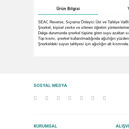
Ürün Bilgisi
SEAC Reverse, Sıçrama Önleyici Üst ve Tahliye Valfli
Şnorkel, kişisel zevke ve izlenen öğretim yöntemlerine b
Dalga durumunda şnorkel tüpüne giren suyu azaltan sıçr
Tüp kısmı, şnorkel kullanılmadığında ağızlığın yüzden
Şnorkeldeki suyun tahliyesi için ağızlığın alt kısmında 
Bu ürünün fiyat bilgisi, resim, ürün açıklamalarında v
Görüş ve önerileriniz için teşekkür ederiz.
Ürün resmi kalitesiz, bozuk veya görüntülenemiyo
SOSYAL MEDYA
Ürün açıklamasında eksik bilgiler bulunuyor.
Ürün bilgilerinde hatalar bulunuyor.
Ürün fiyatı diğer sitelerden daha pahalı.
Bu ürüne benzer farklı alternatifler olmalı.
KURUMSAL
ALIŞV