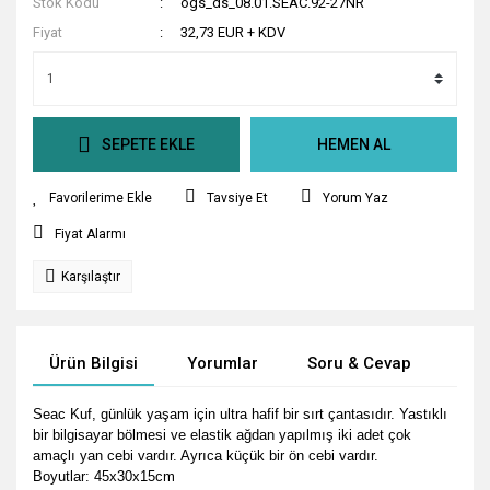
Stok Kodu
ogs_ds_08.01.SEAC.92-27NR
Fiyat
32,73 EUR + KDV
SEPETE EKLE
HEMEN AL
Tavsiye Et
Yorum Yaz
Fiyat Alarmı
Karşılaştır
Ürün Bilgisi
Yorumlar
Soru & Cevap
Tak
Seac Kuf, günlük yaşam için ultra hafif bir sırt çantasıdır. Yastıklı
bir bilgisayar bölmesi ve elastik ağdan yapılmış iki adet çok
amaçlı yan cebi vardır. Ayrıca küçük bir ön cebi vardır.
Boyutlar: 45x30x15cm