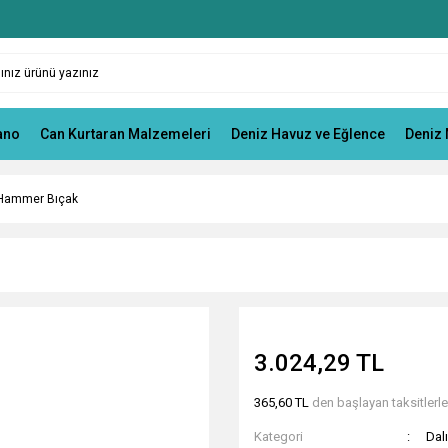
ano
Can Kurtaran Malzemeleri
Deniz Havuz ve Eğlence
Deniz 
Hammer Bıçak
3.024,29 TL
365,60 TL
den başlayan taksitlerle
Kategori
Dalı