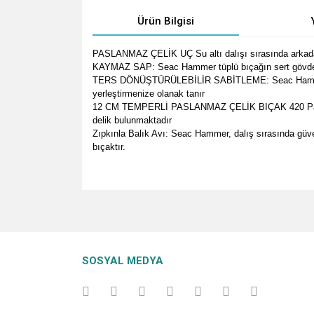
Ürün Bilgisi
PASLANMAZ ÇELİK UÇ Su altı dalışı sırasında arkadaşl
KAYMAZ SAP: Seac Hammer tüplü bıçağın sert gövdesi, 
TERS DÖNÜŞTÜRÜLEBİLİR SABİTLEME: Seac Hammer tüplü da
yerleştirmenize olanak tanır
12 CM TEMPERLİ PASLANMAZ ÇELİK BIÇAK 420 Paslanmaz 
delik bulunmaktadır
Zıpkınla Balık Avı: Seac Hammer, dalış sırasında güven
bıçaktır.
Bu ürünün fiyat bilgisi, resim, ürün açıklamalarında v
Görüş ve önerileriniz için teşekkür ederiz.
Ürün resmi kalitesiz, bozuk veya görüntülenemiyo
SOSYAL MEDYA
Ürün açıklamasında eksik bilgiler bulunuyor.
Ürün bilgilerinde hatalar bulunuyor.
Ürün fiyatı diğer sitelerden daha pahalı.