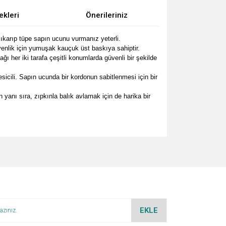
ekleri
Önerileriniz
karıp tüpe sapın ucunu vurmanız yeterli.
nlik için yumuşak kauçuk üst baskıya sahiptir.
her iki tarafa çeşitli konumlarda güvenli bir şekilde
li. Sapın ucunda bir kordonun sabitlenmesi için bir
yanı sıra, zıpkınla balık avlamak için de harika bir
za iletebilirsiniz.
EKLE