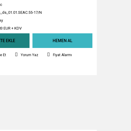
c
_ds_01.01.SEAC.55-17/N
Ay
83 EUR + KDV
TE EKLE
HEMEN AL
e Et
Yorum Yaz
Fiyat Alarmı