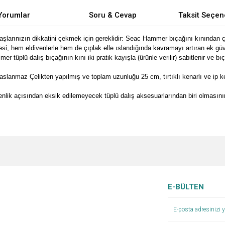
Yorumlar
Soru & Cevap
Taksit Seçen
arınızın dikkatini çekmek için gereklidir: Seac Hammer bıçağını kınından çı
hem eldivenlerle hem de çıplak elle ıslandığında kavramayı artıran ek güve
lış bıçağının kını iki pratik kayışla (ürünle verilir) sabitlenir ve bıçağı 
Çelikten yapılmış ve toplam uzunluğu 25 cm, tırtıklı kenarlı ve ip kesici
lik açısından eksik edilemeyecek tüplü dalış aksesuarlarından biri olmasının 
e diğer konularda yetersiz gördüğünüz noktaları öneri formunu kullanarak tarafımı
Bu ürüne ilk yorumu siz yapın!
Ürün hakkında henüz soru sorulmamış.
r.
Yorum Yaz
Soru Sor
E-BÜLTEN