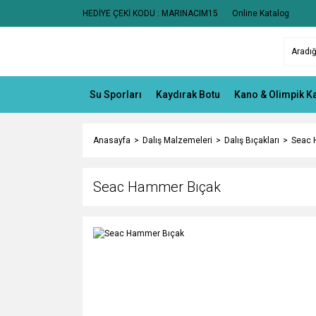
HEDİYE ÇEKİ KODU : MARINACIM15
Online Katalog
Su Sporları
Kaydırak Botu
Kano & Olimpik K
Anasayfa
Dalış Malzemeleri
Dalış Bıçakları
Seac 
Seac Hammer Bıçak