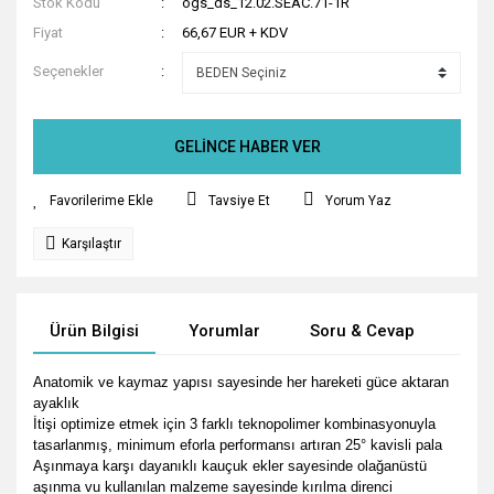
Stok Kodu
ogs_ds_12.02.SEAC.71-1R
Fiyat
66,67 EUR + KDV
Seçenekler
GELİNCE HABER VER
Tavsiye Et
Yorum Yaz
Karşılaştır
Ürün Bilgisi
Yorumlar
Soru & Cevap
Tak
Anatomik ve kaymaz yapısı sayesinde her hareketi güce aktaran
ayaklık
İtişi optimize etmek için 3 farklı teknopolimer kombinasyonuyla
tasarlanmış, minimum eforla performansı artıran 25° kavisli pala
Aşınmaya karşı dayanıklı kauçuk ekler sayesinde olağanüstü
aşınma vu kullanılan malzeme sayesinde kırılma direnci