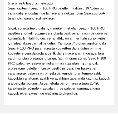
6 renk ve 6 boyutta mevcuttur
Seac kalitesi | Seac F 100 PRO paletlerin kalitesi, 1971'den bu
yana dalış endüstrisinde bir referans noktası olan Seacsub SpA
tarafından garanti edilmektedir.
Sıcak sularda tüplü dalış için mükemmel olan Seac F 100 PRO
paletleri şnorkelli yüzme ve zıpkınla balık avlama için de güvenle
kullanılabilir. Hafiflik, güç ve rahatlık, onları her türlü su aktivitesi
için ideal aksesuar haline getirir. Yalnızca 748 gram ağırlığındaki
Seac F 100 PRO pala, vuruşta kuvvetten daha üstün bir itme
kuvvetiyle yeni dalgıçlara ve ilk dalış maceralarını yaşayanlara
yardımcı olan olağanüstü bir güç/ağırlık oranı sunar. Seac F 100
PRO palet, rekreasyonel kullanım için tasarlanmıştır ancak
profesyonel paletlerin birçok özelliğini içerir: her hareketten
yararlanarak palayı sıkı bir şekilde yerinde tutan termoplastik
kauçuktan anatomik ayaklı ve ayaklığın tabanında kaymaz kauçuk
ara parçalar bulunur. Asgari eforla performansı artıran 25°'lik
karakteristik eğimden faydalanılır ve paletler aşınmaya karşı
kauçuk ekler sayesinde olağanüstü dirençlidir.
Bu ürünün fiyat bilgisi, resim, ürün açıklamalarında ve diğer
konularda yetersiz gördüğünüz noktaları öneri formunu
Bu ürüne ilk yorumu siz yapın!
Ürün hakkında henüz soru sorulmamış.
kullanarak tarafımıza iletebilirsiniz.