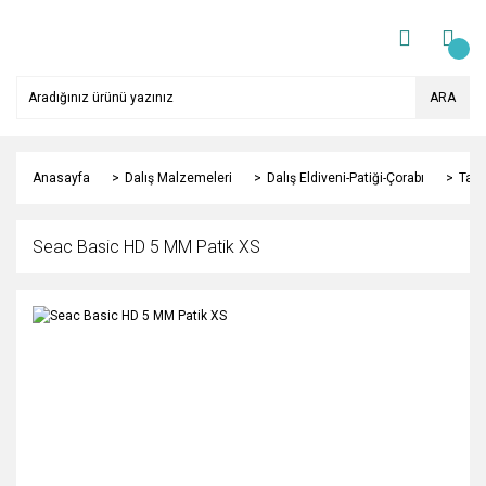
ARA
Anasayfa
Dalış Malzemeleri
Dalış Eldiveni-Patiği-Çorabı
Taba
Seac Basic HD 5 MM Patik XS