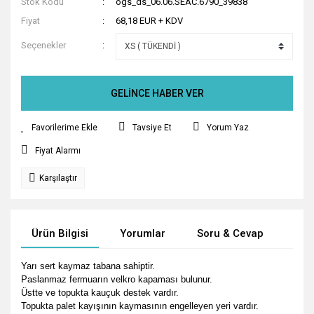
Stok Kodu
ogs_ds_06.06.SEAC.6790_39838
Fiyat
68,18 EUR + KDV
Seçenekler
GELİNCE HABER VER
Tavsiye Et
Yorum Yaz
Fiyat Alarmı
Karşılaştır
Ürün Bilgisi
Yorumlar
Soru & Cevap
Tak
Yarı sert kaymaz tabana sahiptir.
Paslanmaz fermuarın velkro kapaması bulunur.
Üstte ve topukta kauçuk destek vardır.
Topukta palet kayışının kaymasının engelleyen yeri vardır.