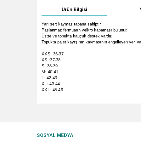
Ürün Bilgisi
Yarı sert kaymaz tabana sahiptir.
Paslanmaz fermuarın velkro kapaması bulunur.
Üstte ve topukta kauçuk destek vardır.
Topukta palet kayışının kaymasının engelleyen yeri var
XXS: 36-37
XS :37-38
S: 38-39
M: 40-41
L: 42-43
XL: 43-44
XXL: 45-46
Bu ürünün fiyat bilgisi, resim, ürün açıklamalarında v
Görüş ve önerileriniz için teşekkür ederiz.
Ürün resmi kalitesiz, bozuk veya görüntülenemiyo
SOSYAL MEDYA
Ürün açıklamasında eksik bilgiler bulunuyor.