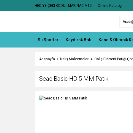
HEDİYE ÇEKİ KODU : MARINACIM15
Online Katalog
Su Sporları
Kaydırak Botu
Kano & Olimpik K
Anasayfa
Dalış Malzemeleri
Dalış Eldiveni-Patiği-Çor
Seac Basic HD 5 MM Patik