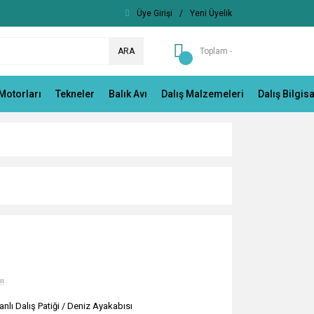
Üye Girişi
/
Yeni Üyelik
ARA
Toplam -
Motorları
Tekneler
Balık Avı
Dalış Malzemeleri
Dalış Bilgis
!!
anlı Dalış Patiği / Deniz Ayakabısı