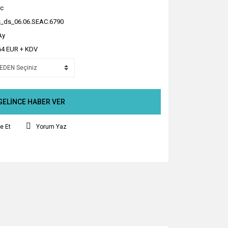
c
_ds_06.06.SEAC.6790
Ay
64 EUR + KDV
GELİNCE HABER VER
e Et
Yorum Yaz