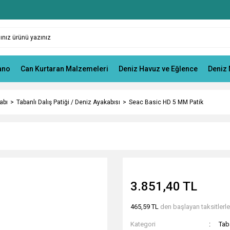
ano
Can Kurtaran Malzemeleri
Deniz Havuz ve Eğlence
Deniz 
abı
Tabanlı Dalış Patiği / Deniz Ayakabısı
Seac Basic HD 5 MM Patik
3.851,40 TL
465,59 TL
den başlayan taksitlerle
Kategori
Tab