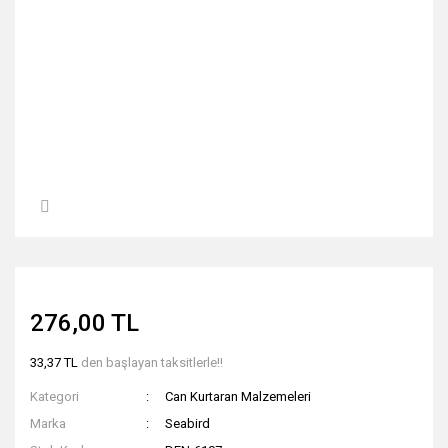
276,00 TL
33,37 TL
den başlayan taksitlerle!!
Kategori
Can Kurtaran Malzemeleri
Marka
Seabird