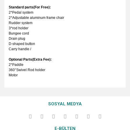
Standard parts(For Free):
2*Pedal system
2*Adjustable aluminum frame chair
Rudder system
3*rod holder
Bungee cord
Drain plug
D-shaped button
Carry handle /
Optional Parts(Extra Fee):
2*Paddle
360°Swivel Rod holder
Motor
Bu ürünün fiyat bilgisi, resim, ürün açıklamalarında ve diğer
konularda yetersiz gördüğünüz noktaları öneri formunu
Bu ürüne ilk yorumu siz yapın!
Ürün hakkında henüz soru sorulmamış.
kullanarak tarafımıza iletebilirsiniz.
SOSYAL MEDYA
Görüş ve önerileriniz için teşekkür ederiz.
Yorum Yaz
Soru Sor
Ürün resmi kalitesiz, bozuk veya görüntülenemiyor.
E-BÜLTEN
Ürün açıklamasında eksik bilgiler bulunuyor.