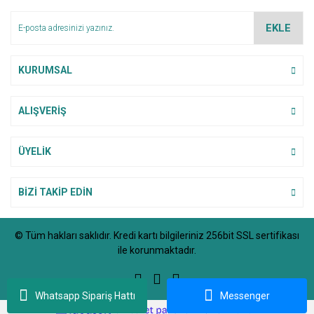
Ürün bilgilerinde hatalar bulunuyor.
EKLE
Ürün fiyatı diğer sitelerden daha pahalı.
Bu ürüne benzer farklı alternatifler olmalı.
KURUMSAL
ALIŞVERİŞ
Gönder
ÜYELİK
BİZİ TAKİP EDİN
© Tüm hakları saklıdır. Kredi kartı bilgileriniz 256bit SSL sertifikası
ile korunmaktadır.
Whatsapp Sipariş Hattı
Messenger
ile
ideasoft
e-