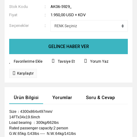
Stok Kodu
AK06-5929_
Fiyat
1.950,00 USD + KDV
Seçenekler
GELİNCE HABER VER
Tavsiye Et
Yorum Yaz
Karşılaştır
Ürün Bilgisi
Yorumlar
Soru & Cevap
Tak
Size：4300x864x497mm/
14FTx34x19.6inch
Load bearing ：300kg/662lbs
Rated passenger capacity:2 person
G.W.:65kg /143lbs ---- N.W.:64kg/141lbs