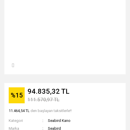
94.835,32 TL
%15
111.570,97 TL
11.464,54 TL
den başlayan taksitlerle!!
Kategori
Seabird Kano
Marka
Seabird