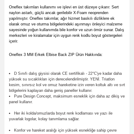
Oneflex takımları kullanımı ve işlevi en üst düzeye çıkarır.
Sert
naylon astarlı, güçlü ancak gerilebilir X-Foam neoprenden
yapılmıştır.
Oneflex takımlar, ağır hizmet baskılı dizliklere ek
olarak omuz ve oturma bölgelerindeki aşınmayı önleyici malzeme
sayesinde yoğun kullanımda bile konfor ve uzun ömür sunar.
Dalış
merkezleri ve kiralamalar için uygun renk kodlu boyut göstergeleri
içerir.
Oneflex 3 MM Erkek Elbise Back ZIP Ürün Hakkında:
D Sınıfı dalış giysisi olarak CE sertifikalı - 22°C'ye kadar daha
yüksek su sıcaklıkları için derecelendirilmiştir. YENİ. Triatlon
kesim, sınırsız kol ve omuz hareketine izin veren koltuk altı ve sırt
bölgelerini kaplayan daha geniş paneller kullanır.
Pure Design Concept, maksimum esneklik için daha az dikiş ve
panel kullanır.
Her iki kolda/omuzlarda boyut renk kodlaması ve yazı ile
yuvarlak logolar, kolay tanımlama sağlar.
Konfor ve hareket aralığı için yüksek esnekliğe sahip çevre