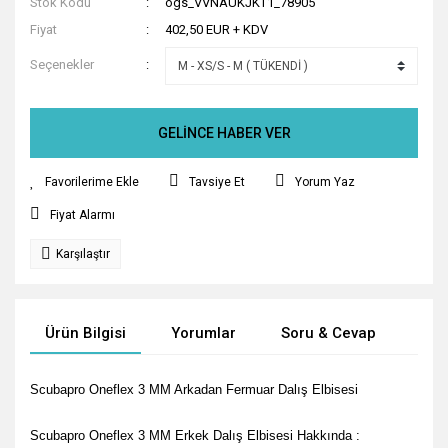
Stok Kodu
ogs_VVNAUKJKT1_78905
Fiyat
402,50 EUR + KDV
Seçenekler
GELİNCE HABER VER
Tavsiye Et
Yorum Yaz
Fiyat Alarmı
Karşılaştır
Ürün Bilgisi
Yorumlar
Soru & Cevap
Tak
Scubapro Oneflex 3 MM Arkadan Fermuar Dalış Elbisesi
Scubapro Oneflex 3 MM Erkek Dalış Elbisesi Hakkında :