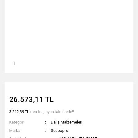
26.573,11 TL
3.212,39 TL
den başlayan taksitlerle!!
Kategori
Dalış Malzemeleri
Marka
Scubapro