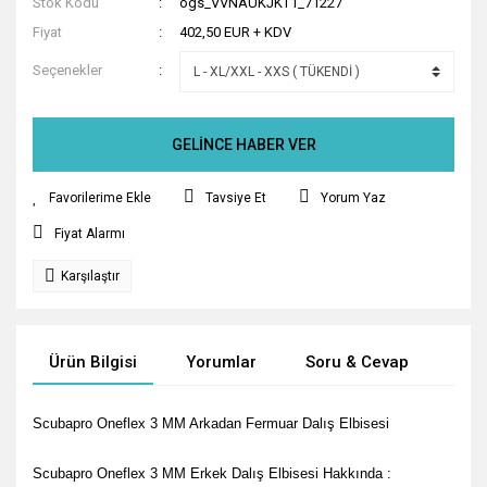
Stok Kodu
ogs_VVNAUKJKT1_71227
Fiyat
402,50 EUR + KDV
Seçenekler
GELİNCE HABER VER
Tavsiye Et
Yorum Yaz
Fiyat Alarmı
Karşılaştır
Ürün Bilgisi
Yorumlar
Soru & Cevap
Tak
Scubapro Oneflex 3 MM Arkadan Fermuar Dalış Elbisesi
Scubapro Oneflex 3 MM Erkek Dalış Elbisesi Hakkında :