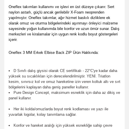
Oneflex takımları kullanımı ve işlevi en üst düzeye çıkarır.
Sert
naylon astarlı, güçlü ancak gerilebilir X-Foam neoprenden
yapılmıştır.
Oneflex takımlar, ağır hizmet baskılı dizliklere ek
olarak omuz ve oturma bölgelerindeki aşınmayı önleyici malzeme
sayesinde yoğun kullanımda bile konfor ve uzun ömür sunar.
Dalış
merkezleri ve kiralamalar için uygun renk kodlu boyut göstergeleri
içerir.
Oneflex 3 MM Erkek Elbise Back ZIP Ürün Hakkında:
D Sınıfı dalış giysisi olarak CE sertifikalı - 22°C'ye kadar daha
yüksek su sıcaklıkları için derecelendirilmiştir. YENİ. Triatlon
kesim, sınırsız kol ve omuz hareketine izin veren koltuk altı ve sırt
bölgelerini kaplayan daha geniş paneller kullanır.
Pure Design Concept, maksimum esneklik için daha az dikiş ve
panel kullanır.
Her iki kolda/omuzlarda boyut renk kodlaması ve yazı ile
yuvarlak logolar, kolay tanımlama sağlar.
Konfor ve hareket aralığı için yüksek esnekliğe sahip çevre