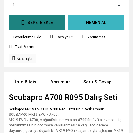
SEPETE EKLE
HEMEN AL
Tavsiye Et
Yorum Yaz
Fiyat Alarmı
Karşılaştır
Ürün Bilgisi
Yorumlar
Soru & Cevap
Tak
Scubapro A700 R095 Dalış Seti
Scubapro MK19 EVO DIN A700 Regülatör Ürün Açıklaması:
SCUBAPRO MK19 EVO / A700 :
MK19 EVO / A700, olağanüstü nefes alan A700'ümüzü alır ve onu, iç
mekanizmasının donmaya ve kirlenmesine karşı son derece
dayanıklı, çevreye duyarlı bir MK19 EVO ilk aşamasıyla eşleştirir. MK19