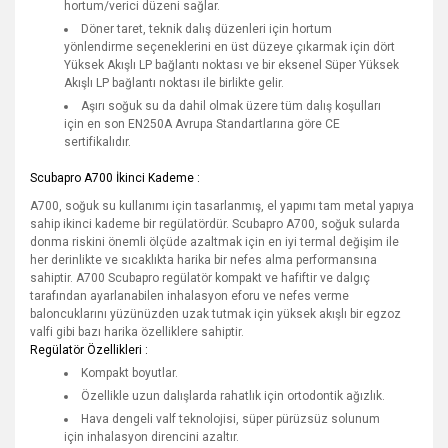
hortum/verici düzeni sağlar.
Döner taret, teknik dalış düzenleri için hortum
yönlendirme seçeneklerini en üst düzeye çıkarmak için dört
Yüksek Akışlı LP bağlantı noktası ve bir eksenel Süper Yüksek
Akışlı LP bağlantı noktası ile birlikte gelir.
Aşırı soğuk su da dahil olmak üzere tüm dalış koşulları
için en son EN250A Avrupa Standartlarına göre CE
sertifikalıdır.
Scubapro A700 İkinci Kademe :
A700, soğuk su kullanımı için tasarlanmış, el yapımı tam metal yapıya
sahip ikinci kademe bir regülatördür. Scubapro A700, soğuk sularda
donma riskini önemli ölçüde azaltmak için en iyi termal değişim ile
her derinlikte ve sıcaklıkta harika bir nefes alma performansına
sahiptir. A700 Scubapro regülatör kompakt ve hafiftir ve dalgıç
tarafından ayarlanabilen inhalasyon eforu ve nefes verme
baloncuklarını yüzünüzden uzak tutmak için yüksek akışlı bir egzoz
valfi gibi bazı harika özelliklere sahiptir.
Regülatör Özellikleri :
Kompakt boyutlar.
Özellikle uzun dalışlarda rahatlık için ortodontik ağızlık.
Hava dengeli valf teknolojisi, süper pürüzsüz solunum
için inhalasyon direncini azaltır.