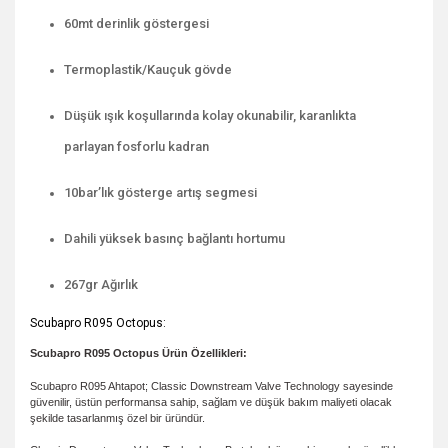
60mt derinlik göstergesi
Termoplastik/Kauçuk gövde
Düşük ışık koşullarında kolay okunabilir, karanlıkta
parlayan fosforlu kadran
10bar’lık gösterge artış segmesi
Dahili yüksek basınç bağlantı hortumu
267gr Ağırlık
Scubapro R095 Octopus:
Scubapro R095 Octopus Ürün Özellikleri:
Scubapro R095 Ahtapot; Classic Downstream Valve Technology sayesinde
güvenilir, üstün performansa sahip, sağlam ve düşük bakım maliyeti olacak
şekilde tasarlanmış özel bir üründür.