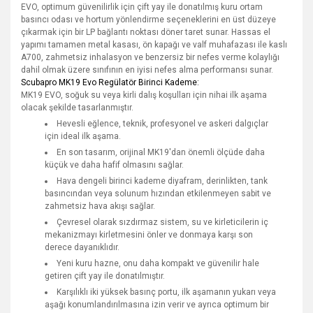
EVO, optimum güvenilirlik için çift yay ile donatılmış kuru ortam
basıncı odası ve hortum yönlendirme seçeneklerini en üst düzeye
çıkarmak için bir LP bağlantı noktası döner taret sunar. Hassas el
yapımı tamamen metal kasası, ön kapağı ve valf muhafazası ile kaslı
A700, zahmetsiz inhalasyon ve benzersiz bir nefes verme kolaylığı
dahil olmak üzere sınıfının en iyisi nefes alma performansı sunar.
Scubapro MK19 Evo Regülatör Birinci Kademe:
MK19 EVO, soğuk su veya kirli dalış koşulları için nihai ilk aşama
olacak şekilde tasarlanmıştır.
Hevesli eğlence, teknik, profesyonel ve askeri dalgıçlar
için ideal ilk aşama.
En son tasarım, orijinal MK19'dan önemli ölçüde daha
küçük ve daha hafif olmasını sağlar.
Hava dengeli birinci kademe diyafram, derinlikten, tank
basıncından veya solunum hızından etkilenmeyen sabit ve
zahmetsiz hava akışı sağlar.
Çevresel olarak sızdırmaz sistem, su ve kirleticilerin iç
mekanizmayı kirletmesini önler ve donmaya karşı son
derece dayanıklıdır.
Yeni kuru hazne, onu daha kompakt ve güvenilir hale
getiren çift yay ile donatılmıştır.
Karşılıklı iki yüksek basınç portu, ilk aşamanın yukarı veya
aşağı konumlandırılmasına izin verir ve ayrıca optimum bir