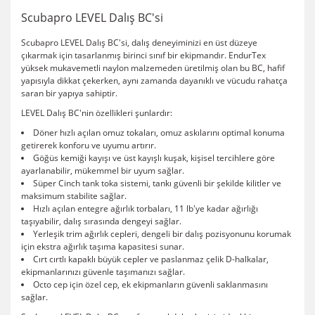
Scubapro LEVEL Dalış BC'si
Scubapro LEVEL Dalış BC'si, dalış deneyiminizi en üst düzeye
çıkarmak için tasarlanmış birinci sınıf bir ekipmandır. EndurTex
yüksek mukavemetli naylon malzemeden üretilmiş olan bu BC, hafif
yapısıyla dikkat çekerken, aynı zamanda dayanıklı ve vücudu rahatça
saran bir yapıya sahiptir.
LEVEL Dalış BC'nin özellikleri şunlardır:
Döner hızlı açılan omuz tokaları, omuz askılarını optimal konuma
getirerek konforu ve uyumu artırır.
Göğüs kemiği kayışı ve üst kayışlı kuşak, kişisel tercihlere göre
ayarlanabilir, mükemmel bir uyum sağlar.
Süper Cinch tank toka sistemi, tankı güvenli bir şekilde kilitler ve
maksimum stabilite sağlar.
Hızlı açılan entegre ağırlık torbaları, 11 lb'ye kadar ağırlığı
taşıyabilir, dalış sırasında dengeyi sağlar.
Yerleşik trim ağırlık cepleri, dengeli bir dalış pozisyonunu korumak
için ekstra ağırlık taşıma kapasitesi sunar.
Cırt cırtlı kapaklı büyük cepler ve paslanmaz çelik D-halkalar,
ekipmanlarınızı güvenle taşımanızı sağlar.
Octo cep için özel cep, ek ekipmanların güvenli saklanmasını
sağlar.