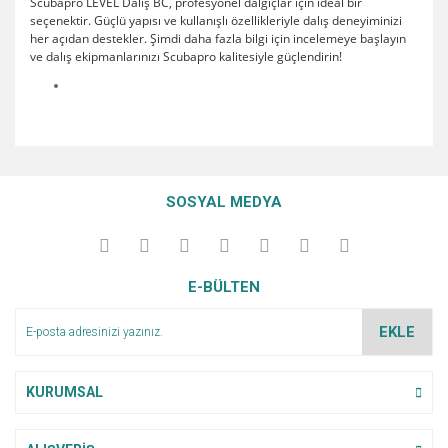
Scubapro LEVEL Dalış BC, profesyonel dalgıçlar için ideal bir
seçenektir. Güçlü yapısı ve kullanışlı özellikleriyle dalış deneyiminizi
her açıdan destekler. Şimdi daha fazla bilgi için incelemeye başlayın
ve dalış ekipmanlarınızı Scubapro kalitesiyle güçlendirin!
Bu ürünün fiyat bilgisi, resim, ürün açıklamalarında ve diğer
konularda yetersiz gördüğünüz noktaları öneri formunu
Bu ürüne ilk yorumu siz yapın!
Ürün hakkında henüz soru sorulmamış.
kullanarak tarafımıza iletebilirsiniz.
SOSYAL MEDYA
Görüş ve önerileriniz için teşekkür ederiz.
Yorum Yaz
Soru Sor
Ürün resmi kalitesiz, bozuk veya görüntülenemiyor.
E-BÜLTEN
Ürün açıklamasında eksik bilgiler bulunuyor.
Ürün bilgilerinde hatalar bulunuyor.
EKLE
Ürün fiyatı diğer sitelerden daha pahalı.
Bu ürüne benzer farklı alternatifler olmalı.
KURUMSAL