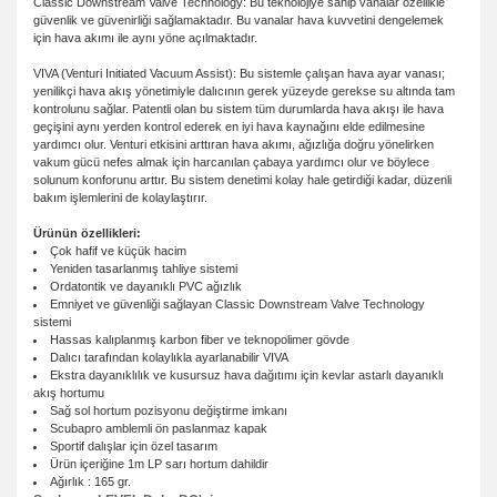
Classic Downstream Valve Technology: Bu teknolojiye sahip vanalar özellikle
güvenlik ve güvenirliği sağlamaktadır. Bu vanalar hava kuvvetini dengelemek
için hava akımı ile aynı yöne açılmaktadır.
VIVA (Venturi Initiated Vacuum Assist): Bu sistemle çalışan hava ayar vanası;
yenilikçi hava akış yönetimiyle dalıcının gerek yüzeyde gerekse su altında tam
kontrolunu sağlar. Patentli olan bu sistem tüm durumlarda hava akışı ile hava
geçişini aynı yerden kontrol ederek en iyi hava kaynağını elde edilmesine
yardımcı olur. Venturi etkisini arttıran hava akımı, ağızlığa doğru yönelirken
vakum gücü nefes almak için harcanılan çabaya yardımcı olur ve böylece
solunum konforunu arttır. Bu sistem denetimi kolay hale getirdiği kadar, düzenli
bakım işlemlerini de kolaylaştırır.
Ürünün özellikleri:
Çok hafif ve küçük hacim
Yeniden tasarlanmış tahliye sistemi
Ordatontik ve dayanıklı PVC ağızlık
Emniyet ve güvenliği sağlayan Classic Downstream Valve Technology
sistemi
Hassas kalıplanmış karbon fiber ve teknopolimer gövde
Dalıcı tarafından kolaylıkla ayarlanabilir VIVA
Ekstra dayanıklılık ve kusursuz hava dağıtımı için kevlar astarlı dayanıklı
akış hortumu
Sağ sol hortum pozisyonu değiştirme imkanı
Scubapro amblemli ön paslanmaz kapak
Sportif dalışlar için özel tasarım
Ürün içeriğine 1m LP sarı hortum dahildir
Ağırlık : 165 gr.