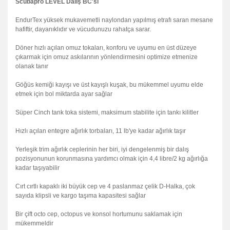
Scubapro LEVEL Dalış BC'si
EndurTex yüksek mukavemetli naylondan yapılmış etrafı saran mesane
hafiftir, dayanıklıdır ve vücudunuzu rahatça sarar.
Döner hızlı açılan omuz tokaları, konforu ve uyumu en üst düzeye
çıkarmak için omuz askılarının yönlendirmesini optimize etmenize
olanak tanır
Göğüs kemiği kayışı ve üst kayışlı kuşak, bu mükemmel uyumu elde
etmek için bol miktarda ayar sağlar
Süper Cinch tank toka sistemi, maksimum stabilite için tankı kilitler
Hızlı açılan entegre ağırlık torbaları, 11 lb'ye kadar ağırlık taşır
Yerleşik trim ağırlık ceplerinin her biri, iyi dengelenmiş bir dalış
pozisyonunun korunmasına yardımcı olmak için 4,4 libre/2 kg ağırlığa
kadar taşıyabilir
Cırt cırtlı kapaklı iki büyük cep ve 4 paslanmaz çelik D-Halka, çok
sayıda klipsli ve kargo taşıma kapasitesi sağlar
Bir çift octo cep, octopus ve konsol hortumunu saklamak için
mükemmeldir