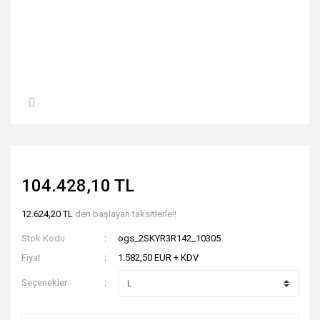
104.428,10 TL
12.624,20 TL
den başlayan taksitlerle!!
Stok Kodu
ogs_2SKYR3R142_10305
Fiyat
1.582,50 EUR + KDV
Seçenekler