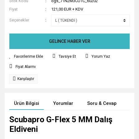
Stok Kodu
ogs_71N2M3CU1C_60202
Fiyat
121,00 EUR + KDV
Seçenekler
GELİNCE HABER VER
Tavsiye Et
Yorum Yaz
Fiyat Alarmı
Karşılaştır
Ürün Bilgisi
Yorumlar
Soru & Cevap
Tak
Scubapro G-Flex 5 MM Dalış
Eldiveni