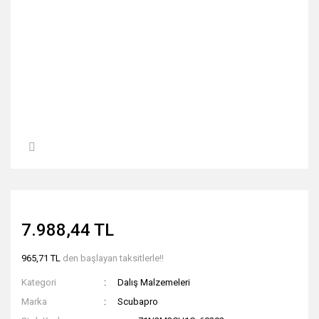
7.988,44 TL
965,71 TL
den başlayan taksitlerle!!
Kategori
Dalış Malzemeleri
Marka
Scubapro