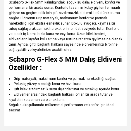
Scubapro G-Flex 5mm kalınlığındaki soğuk su dalış eldiveni, konfor ve
performansı bir arada sunar. Konturlu tasarımı, kolay giyilen fermuarlı
giriş ve su geçirmezlik için çift sızdırmazlık sistemi ile üstün koruma
sağlar. Eldivenin Grip materyali, maksimum konfor ve parmak
hareketliliği için ekstra esneklik sunar. Dokulu avuç içi, kaymaz bir
tutuş sağlayarak parmak hareketlerini en üst seviyede tutar. Konforlu
ve sıcak iç kısmı, hızla kurur ve ısıyı korur. Uzun bilek kesimi,
eldivenlerin kıyafet kolu altına veya üstüne rahatça giyilmesine olanak
tanır. Ayrıca, çiftli bağlantı halkası sayesinde eldivenlerinizi birbirine
bağlayabilir ve kıyafetinize asabilirsiniz.
Scbapro G-Flex 5 MM Dalış Eldiveni
Özellikler :
Grip materyali, maksimum konfor ve parmak hareketliliği sağlar.
Peluş iç yüzey sıcaklığı korur ve hızlı kurur.
Çift bilek sızdırmazlık suyu dışarıda tutar ve sıcaklığı içeride korur.
Eldivenler arasındaki bağlantı halkası, onları bir arada tutar ve
kıyafetinize asmanıza olanak tanır.
Soğuk su koşullarında mükemmel performans ve konfor için ideal
seçim!
Bu ürünün fiyat bilgisi, resim, ürün açıklamalarında ve diğer