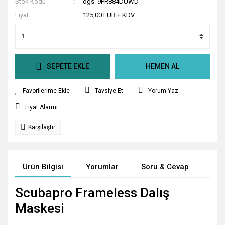
Stok Kodu
ogs_9PR884DUWD
Fiyat
125,00 EUR + KDV
SEPETE EKLE
HEMEN AL
Tavsiye Et
Yorum Yaz
Fiyat Alarmı
Karşılaştır
Ürün Bilgisi
Yorumlar
Soru & Cevap
Tak
Scubapro Frameless Dalış
Maskesi