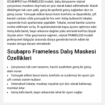
SCUBAPRO'nun FRAMELESS modeli, dalış dünyasının orijinal
çerçevesiz maskesi olup hala en iyisi olarak kabul edilmektedir. Klasik
dikdörtgen tek cam şekli, geniş bir periferik görüş sağlarken düz ön
görüş sunar. Yumuşak silikon burun kısmı konforlu ve dayanıklıdır, çift
kenarlı contası cilde yumuşak bir his verir. Kolay kullanımlı tokaları
sayesinde hızlı ayarlamalar yapılabilir. Tokalar, esnek bantlar üzerine
monte edilmiştir ve bu, fit ayarlamalarında kayış açısını optimize eder.
Geniş kafa bandı, başın arkasına dağılan yükü artırarak konforu büyük
ölçüde artırır. Yıllar geçmesine rağmen, orijinal FRAMELESS modeli
profesyonel dalgıçlar arasında dünya genelinde tercih edilen bir
maske olmaya devam etmektedir.
Scubapro Frameless Dalış Maskesi
Özellikleri
Çerçevesiz tek cam tasarımı, hacmi azaltırken geniş bir görüş
alanı sunar.
Yumuşak silikon burun kısmı, konforlu ve sızdırmaz bir uyum için
çift contalı sistem kullanır.
Geleneksel tokalar, maskeyi seyahat için düz olarak katlamayı
mümkün kılar.
Geniş kafa bandı, başın arkasında rahat bir uyum sağlar.
Bu ürünün fiyat bilgisi, resim, ürün açıklamalarında ve diğer