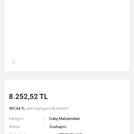
8.252,52 TL
997,64 TL
den başlayan taksitlerle!!
Kategori
Dalış Malzemeleri
Marka
Scubapro