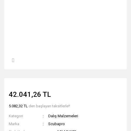
42.041,26 TL
5.082,32 TL
den başlayan taksitlerle!!
Kategori
Dalış Malzemeleri
Marka
Scubapro