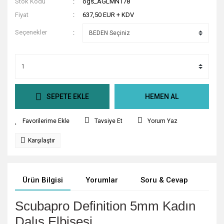
Stok Kodu
ogs_AGLMN178
Fiyat
637,50 EUR + KDV
Seçenekler
SEPETE EKLE
HEMEN AL
Tavsiye Et
Yorum Yaz
Karşılaştır
Ürün Bilgisi
Yorumlar
Soru & Cevap
Tak
Scubapro Definition 5mm Kadın
Dalış Elbisesi