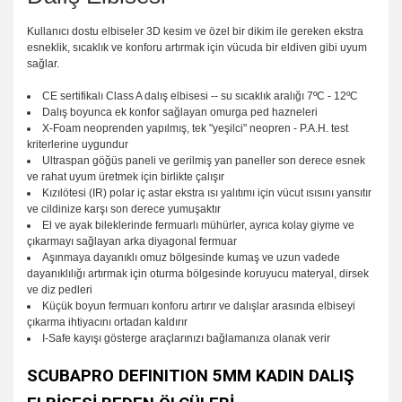
Kullanıcı dostu elbiseler 3D kesim ve özel bir dikim ile gereken ekstra
esneklik, sıcaklık ve konforu artırmak için vücuda bir eldiven gibi uyum
sağlar.
CE sertifikalı Class A dalış elbisesi -- su sıcaklık aralığı 7ºC - 12ºC
Dalış boyunca ek konfor sağlayan omurga ped hazneleri
X-Foam neoprenden yapılmış, tek "yeşilci" neopren - P.A.H. test
kriterlerine uygundur
Ultraspan göğüs paneli ve gerilmiş yan paneller son derece esnek
ve rahat uyum üretmek için birlikte çalışır
Kızılötesi (IR) polar iç astar ekstra ısı yalıtımı için vücut ısısını yansıtır
ve cildinize karşı son derece yumuşaktır
El ve ayak bileklerinde fermuarlı mühürler, ayrıca kolay giyme ve
çıkarmayı sağlayan arka diyagonal fermuar
Aşınmaya dayanıklı omuz bölgesinde kumaş ve uzun vadede
dayanıklılığı artırmak için oturma bölgesinde koruyucu materyal, dirsek
ve diz pedleri
Küçük boyun fermuarı konforu artırır ve dalışlar arasında elbiseyi
çıkarma ihtiyacını ortadan kaldırır
I-Safe kayışı gösterge araçlarınızı bağlamanıza olanak verir
SCUBAPRO DEFINITION 5MM KADIN DALIŞ