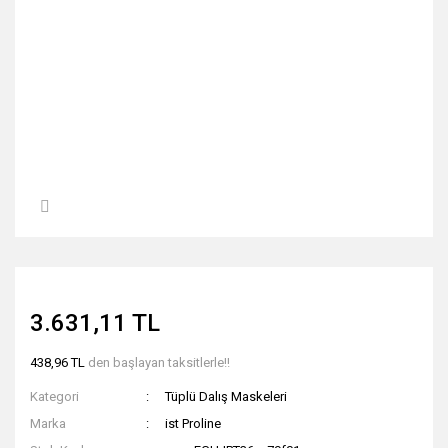
3.631,11 TL
438,96 TL
den başlayan taksitlerle!!
Kategori
Tüplü Dalış Maskeleri
Marka
ist Proline