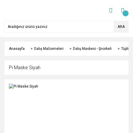
ARA
Anasayfa
Dalış Malzemeleri
Dalış Maskesi - Şnorkeli
Tüplü D
Pi Maske Siyah