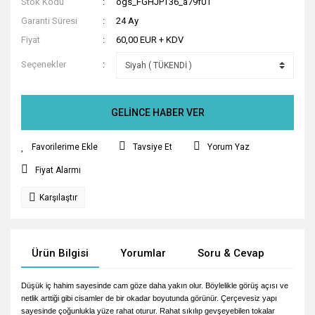
Stok Kodu
ogs_FGHJPT36_a79f01
Garanti Süresi
24 Ay
Fiyat
60,00 EUR + KDV
Seçenekler
GELİNCE HABER VER
Tavsiye Et
Yorum Yaz
Fiyat Alarmı
Karşılaştır
Ürün Bilgisi
Yorumlar
Soru & Cevap
Tak
Düşük iç hahim sayesinde cam göze daha yakın olur. Böylelikle görüş açısı ve
netlik arttiği gibi cisamler de bir okadar boyutunda görünür. Çerçevesiz yapı
sayesinde çoğunlukla yüze rahat oturur. Rahat sıkılıp gevşeyebilen tokalar