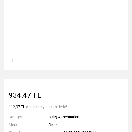
934,47 TL
112,97 TL
den başlayan taksitlerle!!
Kategori
Dalış Aksesuarları
Marka
Omer