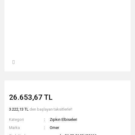
26.653,67 TL
3.222,13 TL
den başlayan taksitlerle!!
Kategori
Zıpkın Elbiseleri
Marka
Omer