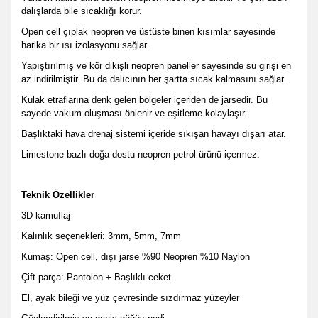
dalışlarda bile sıcaklığı korur.
Open cell çıplak neopren ve üstüste binen kısımlar sayesinde
harika bir ısı izolasyonu sağlar.
Yapıştırılmış ve kör dikişli neopren paneller sayesinde su girişi en
az indirilmiştir. Bu da dalıcının her şartta sıcak kalmasını sağlar.
Kulak etraflarına denk gelen bölgeler içeriden de jarsedir. Bu
sayede vakum oluşması önlenir ve eşitleme kolaylaşır.
Başlıktaki hava drenaj sistemi içeride sıkışan havayı dışarı atar.
Limestone bazlı doğa dostu neopren petrol ürünü içermez.
Teknik Özellikler
3D kamuflaj
Kalınlık seçenekleri: 3mm, 5mm, 7mm
Kumaş: Open cell, dışı jarse %90 Neopren %10 Naylon
Çift parça: Pantolon + Başlıklı ceket
El, ayak bileği ve yüz çevresinde sızdırmaz yüzeyler