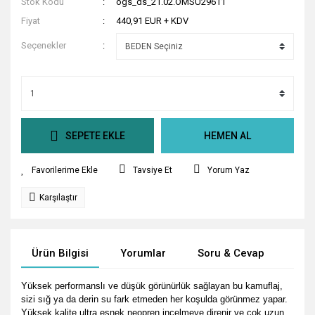
Stok Kodu
ogs_ds_21.02.OMSU29611
Fiyat
440,91 EUR + KDV
Seçenekler
SEPETE EKLE
HEMEN AL
Tavsiye Et
Yorum Yaz
Karşılaştır
Ürün Bilgisi
Yorumlar
Soru & Cevap
Tak
Yüksek performanslı ve düşük görünürlük sağlayan bu kamuflaj,
sizi sığ ya da derin su fark etmeden her koşulda görünmez yapar.
Yüksek kalite ultra esnek neopren incelmeye direnir ve çok uzun