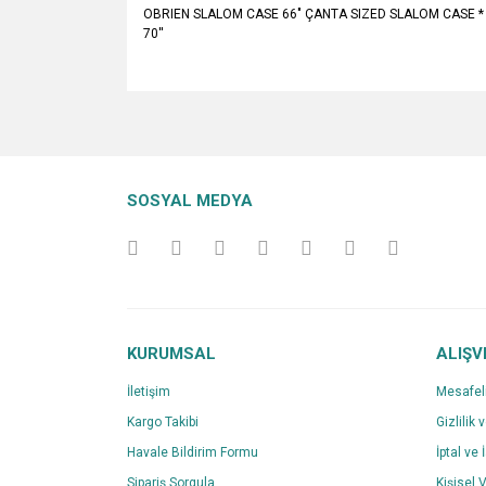
OBRIEN SLALOM CASE 66" ÇANTA SIZED SLALOM CASE * Yumuşa
70''
Bu ürünün fiyat bilgisi, resim, ürün açıklamalarında v
Görüş ve önerileriniz için teşekkür ederiz.
Ürün resmi kalitesiz, bozuk veya görüntülenemiyo
SOSYAL MEDYA
Ürün açıklamasında eksik bilgiler bulunuyor.
Ürün bilgilerinde hatalar bulunuyor.
Ürün fiyatı diğer sitelerden daha pahalı.
Bu ürüne benzer farklı alternatifler olmalı.
KURUMSAL
ALIŞV
İletişim
Mesafel
Kargo Takibi
Gizlilik 
Havale Bildirim Formu
İptal ve 
Sipariş Sorgula
Kişisel V