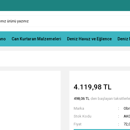
ano
Can Kurtaran Malzemeleri
Deniz Havuz ve Eğlence
Deniz 
4.119,98 TL
498,06 TL
den başlayan taksitlerle
Marka
Obr
Stok Kodu
AK0
Fiyat
72,