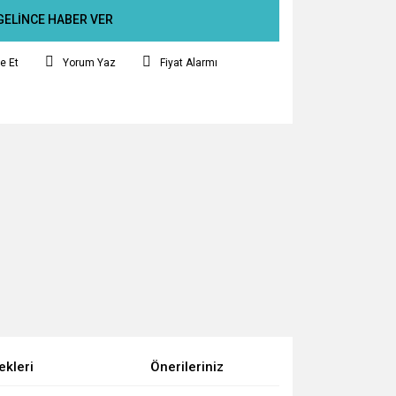
GELİNCE HABER VER
e Et
Yorum Yaz
Fiyat Alarmı
ekleri
Önerileriniz