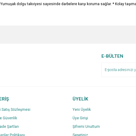
k dolgu takviyesi sayesinde darbelere karşı koruma sağlar. * Kolay taşımanız i
e diğer konularda yetersiz gördüğünüz noktaları öneri formunu kullanarak tarafımı
Bu ürüne ilk yorumu siz yapın!
Ürün hakkında henüz soru sorulmamış.
r.
Yorum Yaz
Soru Sor
E-BÜLTEN
ERİŞ
ÜYELİK
i Satış Sözleşmesi
Yeni Üyelik
ve Güvenlik
Üye Girişi
Gönder
İade Şartları
Şifremi Unuttum
eriler Politikası
Sepetiniz