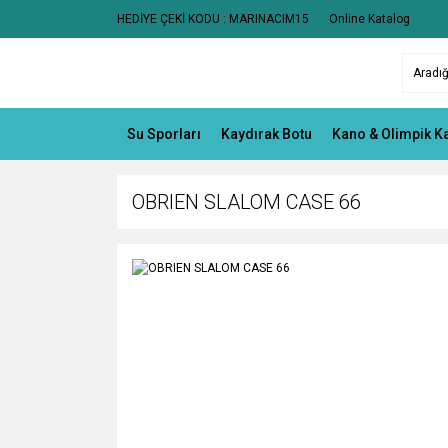
HEDİYE ÇEKİ KODU : MARINACIM15
Online Katalog
Su Sporları
Kaydırak Botu
Kano & Olimpik K
OBRIEN SLALOM CASE 66