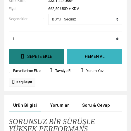
Stok Kodu
AK01-223055+
Fiyat
662,50 USD + KDV
Seçenekler
SEPETE EKLE
HEMEN AL
Tavsiye Et
Yorum Yaz
Karşılaştır
Ürün Bilgisi
Yorumlar
Soru & Cevap
Tak
SORUNSUZ BIR SÜRÜŞLE
YÜKSEK PERFORMANS