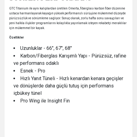
GTC Titanium ile aynı kalıplardan üretilen Omerta, fiberglası karbon fiber düzenine
ustaca harmanlayarak kayağın yüksek performanslı sürüşüne mükemmel düzeyde
pürüzsüzlük ve sönümleme sağlıyor. Sonuç olarak, zorlu hafta sonu savaşçıları ve
yeni halkla ilişkiler programlarını kolaylıkla yayınlamak isteyen rekabetçi meraklılar
için mükemmel bir kayak.
Özellikler
Uzunluklar - 66", 67", 68"
Karbon/Fiberglas Karışımlı Yapı - Pürüzsüz, rafine
ve performans odaklı
Esnek - Pro
Hızlı Yanıt Tüneli - Hızlı kenardan kenara geçişler
ve dönüşlerde daha güçlü tutuş için performans
içbükey tünel
Pro Wing ile Insight Fin