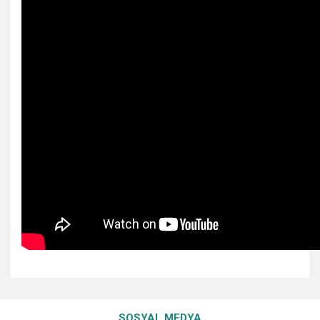
Bu ürünün fiyat bilgisi, resim, ürün açıklamalarında ve diğer
konularda yetersiz gördüğünüz noktaları öneri formunu
Bu ürüne ilk yorumu siz yapın!
Ürün hakkında henüz soru sorulmamış.
kullanarak tarafımıza iletebilirsiniz.
SOSYAL MEDYA