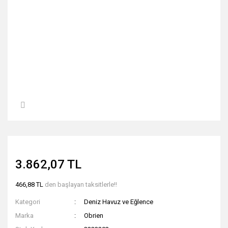
3.862,07 TL
466,88 TL
den başlayan taksitlerle!!
Kategori
Deniz Havuz ve Eğlence
Marka
Obrien