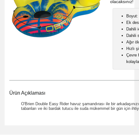
olacaksınız!
Boyut:
Ek dest
Dahili 
Dahili s
Ağır öl
Hızlı ş
Çevre 
kolayla
Ürün Açıklaması
O'Brien Double Easy Rider havuz şamandırası ile bir arkadaşınızı a
tabanları ve iki bardak tutucu ile suda mükemmel bir gün için ihti
Bu ürünün fiyat bilgisi, resim, ürün açıklamalarında ve diğer
konularda yetersiz gördüğünüz noktaları öneri formunu
Bu ürüne ilk yorumu siz yapın!
Ürün hakkında henüz soru sorulmamış.