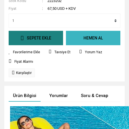
Stok Kodu
2223202
Fiyat
67,50 USD + KDV
SEPETE EKLE
HEMEN AL
Tavsiye Et
Yorum Yaz
Fiyat Alarmı
Karşılaştır
Ürün Bilgisi
Yorumlar
Soru & Cevap
Tak