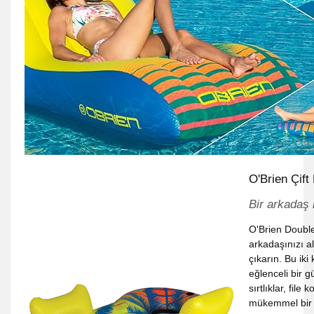
O'Brien Çift
Bir arkadaş 
O'Brien Double
arkadaşınızı a
çıkarın. Bu iki
eğlenceli bir 
sırtlıklar, file
mükemmel bir g