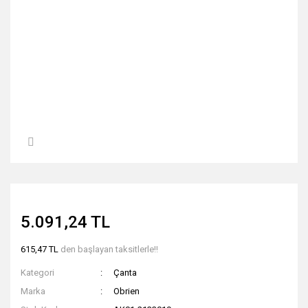
5.091,24 TL
615,47 TL
den başlayan taksitlerle!!
Kategori
Çanta
Marka
Obrien