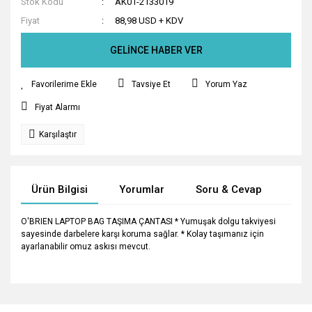
Stok Kodu
AK01-2133019
Fiyat
88,98 USD + KDV
GELİNCE HABER VER
Tavsiye Et
Yorum Yaz
Fiyat Alarmı
Karşılaştır
Ürün Bilgisi
Yorumlar
Soru & Cevap
Tak
O'BRIEN LAPTOP BAG TAŞIMA ÇANTASI * Yumuşak dolgu takviyesi
sayesinde darbelere karşı koruma sağlar. * Kolay taşımanız için
ayarlanabilir omuz askısı mevcut.
Bu ürünün fiyat bilgisi, resim, ürün açıklamalarında ve diğer
konularda yetersiz gördüğünüz noktaları öneri formunu
Bu ürüne ilk yorumu siz yapın!
Ürün hakkında henüz soru sorulmamış.