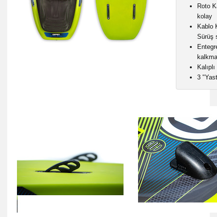
Roto K
kolay
Kablo 
Sürüş 
Entegr
kalkmay
Kalıpl
3 "Yast