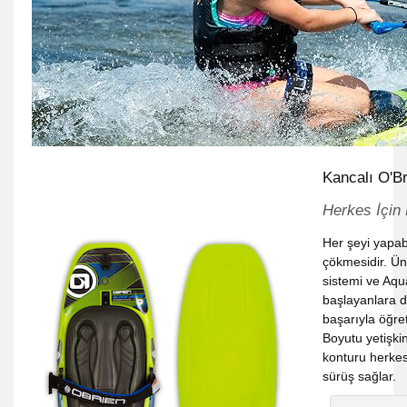
Kancalı O'B
Herkes İçin
Her şeyi yapabi
çökmesidir. Ünl
sistemi ve Aqu
başlayanlara d
başarıyla öğre
Boyutu yetişkin
konturu herkes 
sürüş sağlar.