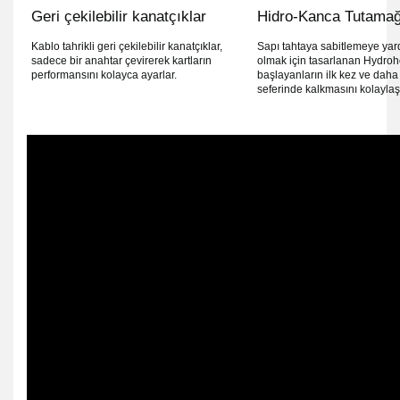
Geri çekilebilir kanatçıklar
Hidro-Kanca Tutamağ
Kablo tahrikli geri çekilebilir kanatçıklar,
Sapı tahtaya sabitlemeye yar
sadece bir anahtar çevirerek kartların
olmak için tasarlanan Hydroh
performansını kolayca ayarlar.
başlayanların ilk kez ve daha
seferinde kalkmasını kolaylaştı