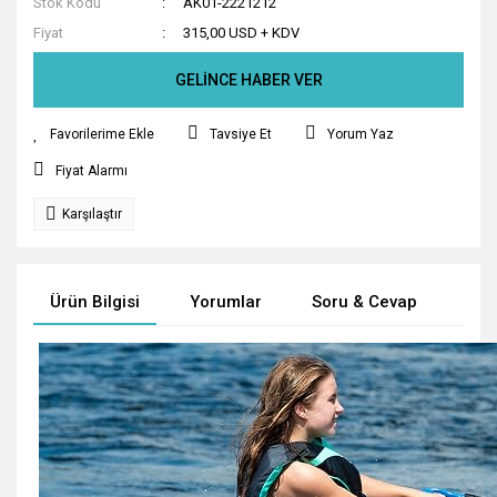
Stok Kodu
AK01-2221212
Fiyat
315,00 USD + KDV
GELİNCE HABER VER
Tavsiye Et
Yorum Yaz
Fiyat Alarmı
Karşılaştır
Ürün Bilgisi
Yorumlar
Soru & Cevap
Tak