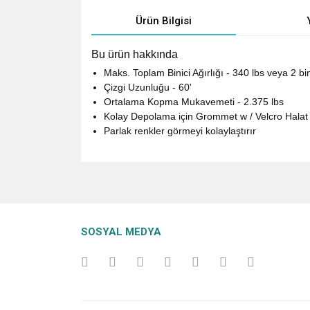
Ürün Bilgisi
Bu ürün hakkında
Maks. Toplam Binici Ağırlığı - 340 lbs veya 2 bin
Çizgi Uzunluğu - 60'
Ortalama Kopma Mukavemeti - 2.375 lbs
Kolay Depolama için Grommet w / Velcro Halat 
Parlak renkler görmeyi kolaylaştırır
Bu ürünün fiyat bilgisi, resim, ürün açıklamalarında v
Görüş ve önerileriniz için teşekkür ederiz.
Ürün resmi kalitesiz, bozuk veya görüntülenemiyo
SOSYAL MEDYA
Ürün açıklamasında eksik bilgiler bulunuyor.
Ürün bilgilerinde hatalar bulunuyor.
Ürün fiyatı diğer sitelerden daha pahalı.
Bu ürüne benzer farklı alternatifler olmalı.