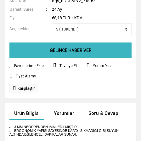
Stok Kodu
ogs_BDGLNPY2_71af62
Garanti Süresi
24 Ay
Fiyat
68,18 EUR + KDV
Seçenekler
GELİNCE HABER VER
Tavsiye Et
Yorum Yaz
Fiyat Alarmı
Karşılaştır
Ürün Bilgisi
Yorumlar
Soru & Cevap
Tak
3 MM NEOPRENDEN İMAL EDİLMİŞTİR.
ERGONOMİK YAPISI SAYESİNDE KAFAYI SIKMADIĞI GİBİ SUYUN
ALTINDA EĞLENCELİ DAKİKALAR SUNAR.