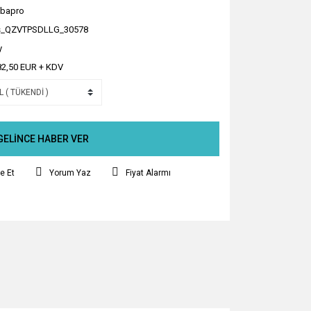
bapro
s_QZVTPSDLLG_30578
y
82,50 EUR + KDV
GELİNCE HABER VER
e Et
Yorum Yaz
Fiyat Alarmı