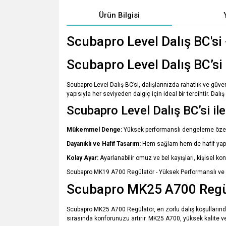
Ürün Bilgisi
Scubapro Level Dalış BC'si 
Scubapro Level Dalış BC’si 
Scubapro Level Dalış BC’si, dalışlarınızda rahatlık ve gü
yapısıyla her seviyeden dalgıç için ideal bir tercihtir. Da
Scubapro Level Dalış BC’si il
Mükemmel Denge:
Yüksek performanslı dengeleme özell
Dayanıklı ve Hafif Tasarım:
Hem sağlam hem de hafif yapısı
Kolay Ayar:
Ayarlanabilir omuz ve bel kayışları, kişisel
Scubapro MK19 A700 Regülatör - Yüksek Performanslı ve G
Scubapro MK25 A700 Regüla
Scubapro MK25 A700 Regülatör, en zorlu dalış koşullarında
sırasında konforunuzu artırır. MK25 A700, yüksek kalite ve g