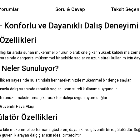
Yorumlar
Soru & Cevap
Taksit Seçen
- Konforlu ve Dayanıklı Dalış Deneyimi
Özellikleri
venliği bir arada sunan mükemmel bir ürün olarak öne çıkar. Yüksek kaliteli malze
lış sırasında dengenizi mükemmel bir şekilde sağlar ve uzun süreli kullanım için daya
e Neler Sunuluyor?
ikleri sayesinde su altındaki her hareketinizde mükemmel bir denge sağlar.
yla dalış sırasında rahatlık sağlar, uzun süreli kullanıma uygundur.
 konforunuzu maksimuma çıkararak her dalışa uygun uyum sağlar.
üvenilir Hava Akışı
tör Özellikleri
 bile mükemmel performans gösteren, dayanıklı ve güvenilir bir regülatördür. Soğuk
üvenlik arayan dalgıçlar için ideal bir tercihtir.