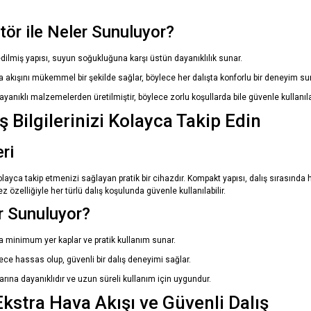
r ile Neler Sunuluyor?
edilmiş yapısı, suyun soğukluğuna karşı üstün dayanıklılık sunar.
a akışını mükemmel bir şekilde sağlar, böylece her dalışta konforlu bir deneyim su
nıklı malzemelerden üretilmiştir, böylece zorlu koşullarda bile güvenle kullanılab
ş Bilgilerinizi Kolayca Takip Edin
ri
 kolayca takip etmenizi sağlayan pratik bir cihazdır. Kompakt yapısı, dalış sırasında
özelliğiyle her türlü dalış koşulunda güvenle kullanılabilir.
er Sunuluyor?
da minimum yer kaplar ve pratik kullanım sunar.
ece hassas olup, güvenli bir dalış deneyimi sağlar.
rına dayanıklıdır ve uzun süreli kullanım için uygundur.
stra Hava Akışı ve Güvenli Dalış