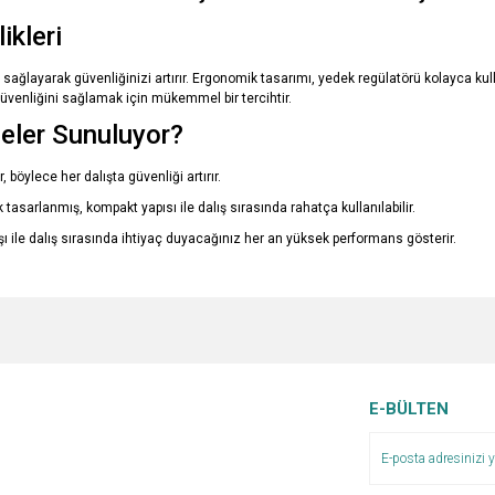
kleri
sağlayarak güvenliğinizi artırır. Ergonomik tasarımı, yedek regülatörü kolayca kull
üvenliğini sağlamak için mükemmel bir tercihtir.
eler Sunuluyor?
böylece her dalışta güvenliği artırır.
tasarlanmış, kompakt yapısı ile dalış sırasında rahatça kullanılabilir.
ı ile dalış sırasında ihtiyaç duyacağınız her an yüksek performans gösterir.
e diğer konularda yetersiz gördüğünüz noktaları öneri formunu kullanarak tarafımı
Bu ürüne ilk yorumu siz yapın!
Ürün hakkında henüz soru sorulmamış.
r.
Yorum Yaz
Soru Sor
E-BÜLTEN