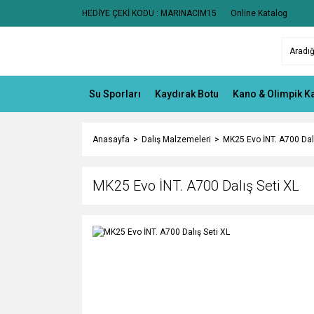
HEDİYE ÇEKİ KODU : MARINACIM15
Online Katalog
Su Sporları
Kaydırak Botu
Kano & Olimpik K
Anasayfa
Dalış Malzemeleri
MK25 Evo İNT. A700 Dalı
MK25 Evo İNT. A700 Dalış Seti XL