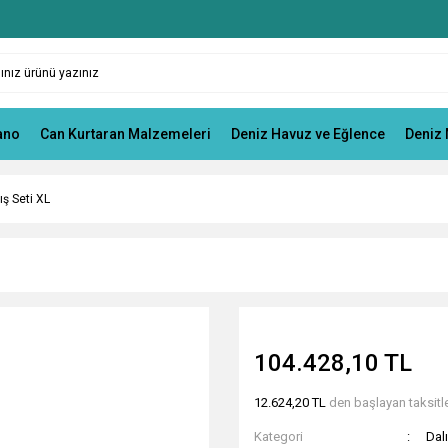
ano
Can Kurtaran Malzemeleri
Deniz Havuz ve Eğlence
Deniz 
ş Seti XL
104.428,10 TL
12.624,20 TL
den başlayan taksitle
Kategori
Dal