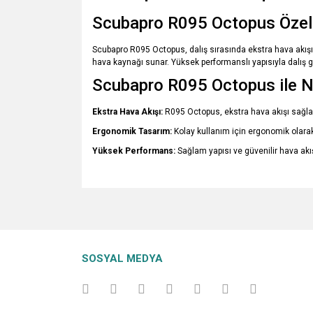
Scubapro R095 Octopus Özelli
Scubapro R095 Octopus, dalış sırasında ekstra hava akışı 
hava kaynağı sunar. Yüksek performanslı yapısıyla dalış g
Scubapro R095 Octopus ile N
Ekstra Hava Akışı:
R095 Octopus, ekstra hava akışı sağlar, 
Ergonomik Tasarım:
Kolay kullanım için ergonomik olarak 
Yüksek Performans:
Sağlam yapısı ve güvenilir hava akış
Bu ürünün fiyat bilgisi, resim, ürün açıklamalarında v
Görüş ve önerileriniz için teşekkür ederiz.
Ürün resmi kalitesiz, bozuk veya görüntülenemiyo
SOSYAL MEDYA
Ürün açıklamasında eksik bilgiler bulunuyor.
Ürün bilgilerinde hatalar bulunuyor.
Ürün fiyatı diğer sitelerden daha pahalı.