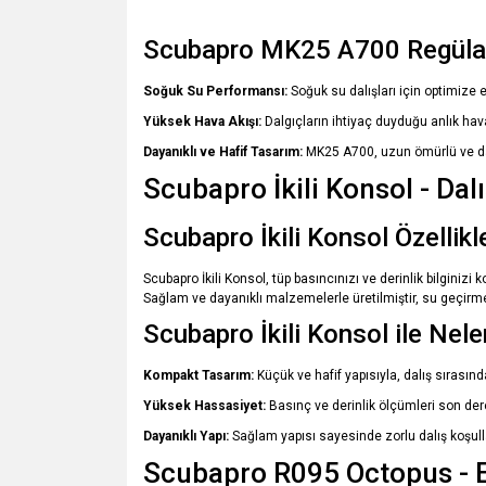
Scubapro MK25 A700 Regülatö
Soğuk Su Performansı:
Soğuk su dalışları için optimize 
Yüksek Hava Akışı:
Dalgıçların ihtiyaç duyduğu anlık hav
Dayanıklı ve Hafif Tasarım:
MK25 A700, uzun ömürlü ve daya
Scubapro İkili Konsol - Dalı
Scubapro İkili Konsol Özellikle
Scubapro İkili Konsol, tüp basıncınızı ve derinlik bilginizi
Sağlam ve dayanıklı malzemelerle üretilmiştir, su geçirmez 
Scubapro İkili Konsol ile Nel
Kompakt Tasarım:
Küçük ve hafif yapısıyla, dalış sırasın
Yüksek Hassasiyet:
Basınç ve derinlik ölçümleri son der
Dayanıklı Yapı:
Sağlam yapısı sayesinde zorlu dalış koşulla
Scubapro R095 Octopus - Ek