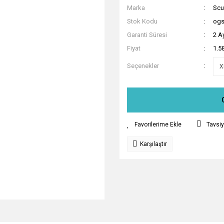
Marka
Scu
Stok Kodu
og
Garanti Süresi
2 A
Fiyat
1.5
Seçenekler
Tavsiy
Karşılaştır