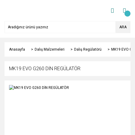
ARA
Anasayfa
Dalış Malzemeleri
Dalış Regülatörü
MK19 EVO G2
MK19 EVO G260 DİN REGÜLATÖR