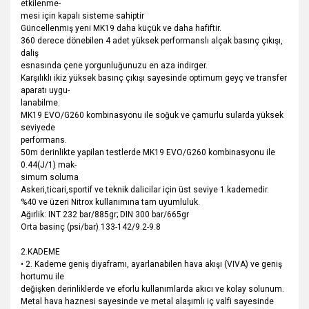
etkilenme-
mesi için kapalı sisteme sahiptir
Güncellenmiş yeni MK19 daha küçük ve daha hafiftir.
360 derece dönebilen 4 adet yüksek performanslı alçak basınç çıkışı,
daliş
esnasında çene yorgunluğunuzu en aza indirger.
Karşılıklı ikiz yüksek basınç çıkışı sayesinde optimum geyç ve transfer
aparatı uygu-
lanabilme.
MK19 EVO/G260 kombinasyonu ile soğuk ve çamurlu sularda yüksek
seviyede
performans.
50m derinlikte yapilan testlerde MK19 EVO/G260 kombinasyonu ile
0.44(J/1) mak-
simum soluma
Askeri,ticari,sportif ve teknik dalicilar için üst seviye 1.kademedir.
%40 ve üzeri Nitrox kullanımına tam uyumluluk.
Ağırlik: INT 232 bar/885gr; DIN 300 bar/665gr
Orta basinç (psi/bar) 133-142/9.2-9.8
2.KADEME
• 2. Kademe geniş diyaframı, ayarlanabilen hava akışı (VIVA) ve geniş
hortumu ile
değişken derinliklerde ve eforlu kullanımlarda akıcı ve kolay solunum.
Metal hava haznesi sayesinde ve metal alaşımlı iç valfi sayesinde