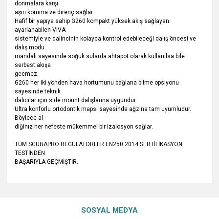
donmalara karşı
aşırı koruma ve direnç sağlar.
Hafif bir yapıya sahip G260 kompakt yüksek akış sağlayan
ayarlanabilen VIVA
sistemiyle ve dalincinin kolayca kontrol edebileceği dalış öncesi ve
dalış modu
mandali sayesinde soğuk sularda ahtapot olarak kullanılsa bile
serbest akışa
gecmez.
G260 her iki yönden hava hortumunu bağlana bilme opsiyonu
sayesinde teknik
dalıcılar için side mount dalişlarına uygundur.
Ultra konforlu ortodontik mapsı sayesinde ağzına tam uyumludur.
Böylece al-
diğinız her nefeste mükemmel bir izalosyon sağlar.
TÜM SCUBAPRO REGULATÖRLER EN250:2014 SERTİFİKASYON
TESTİNDEN
BAŞARIYLA GEÇMİŞTİR.
Bu ürünün fiyat bilgisi, resim, ürün açıklamalarında ve diğer
konularda yetersiz gördüğünüz noktaları öneri formunu
Bu ürüne ilk yorumu siz yapın!
Ürün hakkında henüz soru sorulmamış.
kullanarak tarafımıza iletebilirsiniz.
SOSYAL MEDYA
Görüş ve önerileriniz için teşekkür ederiz.