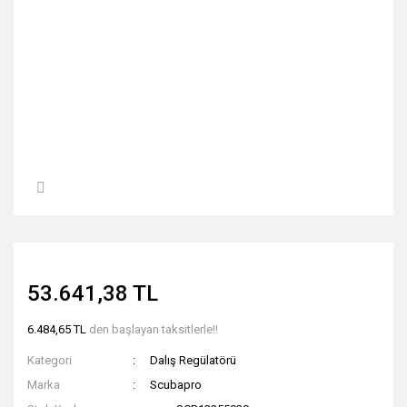
53.641,38 TL
6.484,65 TL
den başlayan taksitlerle!!
Kategori
Dalış Regülatörü
Marka
Scubapro