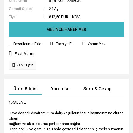
Stok Kodu
ogs_SCP.12255030
Garanti Süresi
24 Ay
Fiyat
812,50 EUR + KDV
GELİNCE HABER VER
Tavsiye Et
Yorum Yaz
Fiyat Alarmı
Karşılaştır
Ürün Bilgisi
Yorumlar
Soru & Cevap
Tak
1.KADEME
Hava dengeli diyafram, tüm dalış koşullarında tüp basıncınız ne olursa
olsun
sağlam ve akıcı soluma performansı sağlar.
Derin,soğuk ve çamuriu sularda çevresel faktörlerin iç mekanizmanın