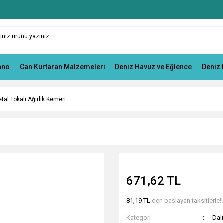
ano
Can Kurtaran Malzemeleri
Deniz Havuz ve Eğlence
Deniz 
tal Tokalı Ağırlık Kemeri
671,62 TL
81,19 TL
den başlayan taksitlerle!!
Kategori
Dal