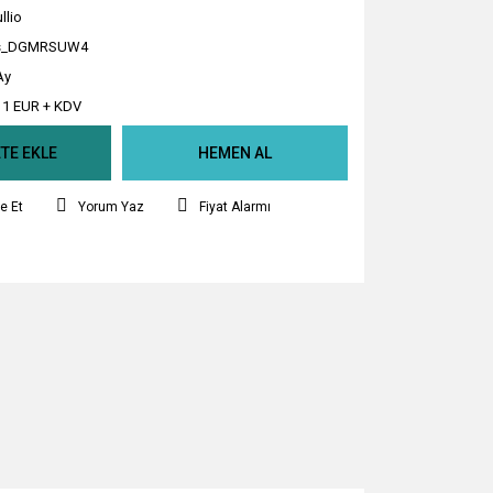
llio
s_DGMRSUW4
Ay
11 EUR + KDV
TE EKLE
HEMEN AL
e Et
Yorum Yaz
Fiyat Alarmı