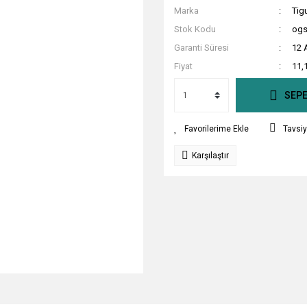
Marka
Tigu
Stok Kodu
og
Garanti Süresi
12 
Fiyat
11,
SEPE
Tavsiy
Karşılaştır