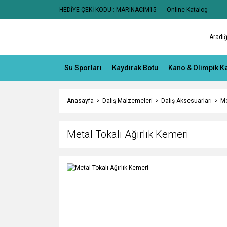
HEDİYE ÇEKİ KODU : MARINACIM15
Online Katalog
Su Sporları
Kaydırak Botu
Kano & Olimpik K
Anasayfa
Dalış Malzemeleri
Dalış Aksesuarları
Me
Metal Tokalı Ağırlık Kemeri