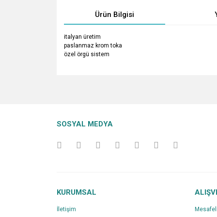
Ürün Bilgisi
italyan üretim
paslanmaz krom toka
özel örgü sistem
Bu ürünün fiyat bilgisi, resim, ürün açıklamalarında v
Görüş ve önerileriniz için teşekkür ederiz.
Ürün resmi kalitesiz, bozuk veya görüntülenemiyo
SOSYAL MEDYA
Ürün açıklamasında eksik bilgiler bulunuyor.
Ürün bilgilerinde hatalar bulunuyor.
Ürün fiyatı diğer sitelerden daha pahalı.
Bu ürüne benzer farklı alternatifler olmalı.
KURUMSAL
ALIŞV
İletişim
Mesafel