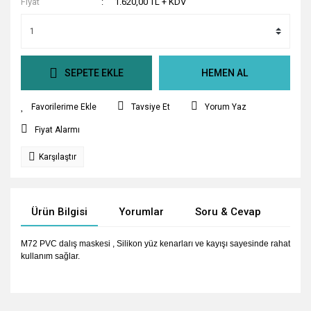
Fiyat
1.620,00 TL + KDV
SEPETE EKLE
HEMEN AL
Tavsiye Et
Yorum Yaz
Fiyat Alarmı
Karşılaştır
Ürün Bilgisi
Yorumlar
Soru & Cevap
Tak
M72 PVC dalış maskesi , Silikon yüz kenarları ve kayışı sayesinde rahat
kullanım sağlar.
Bu ürünün fiyat bilgisi, resim, ürün açıklamalarında ve diğer