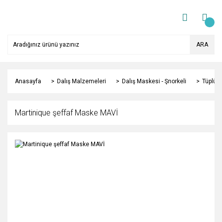
ARA
Anasayfa
Dalış Malzemeleri
Dalış Maskesi - Şnorkeli
Tüplü D
Martinique şeffaf Maske MAVİ