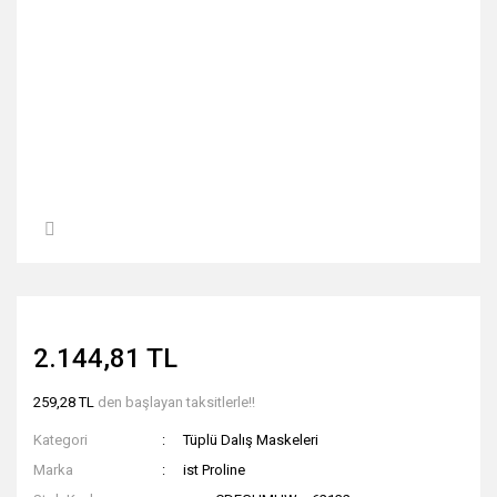
2.144,81 TL
259,28 TL
den başlayan taksitlerle!!
Kategori
Tüplü Dalış Maskeleri
Marka
ist Proline