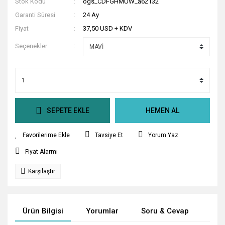
Stok Kodu
ogs_CDFGHMUW_a62132
Garanti Süresi
24 Ay
Fiyat
37,50 USD + KDV
Seçenekler
SEPETE EKLE
HEMEN AL
Tavsiye Et
Yorum Yaz
Fiyat Alarmı
Karşılaştır
Ürün Bilgisi
Yorumlar
Soru & Cevap
Tak