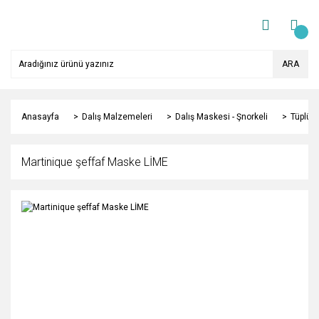
ARA
Anasayfa
Dalış Malzemeleri
Dalış Maskesi - Şnorkeli
Tüplü D
Martinique şeffaf Maske LİME