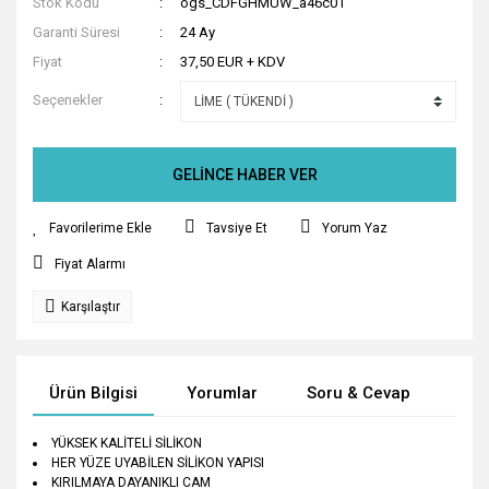
Stok Kodu
ogs_CDFGHMUW_a46c01
Garanti Süresi
24 Ay
Fiyat
37,50 EUR + KDV
Seçenekler
GELİNCE HABER VER
Tavsiye Et
Yorum Yaz
Fiyat Alarmı
Karşılaştır
Ürün Bilgisi
Yorumlar
Soru & Cevap
Tak
YÜKSEK KALİTELİ SİLİKON
HER YÜZE UYABİLEN SİLİKON YAPISI
KIRILMAYA DAYANIKLI CAM