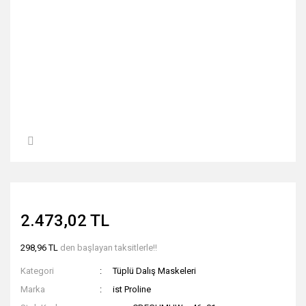
2.473,02 TL
298,96 TL
den başlayan taksitlerle!!
Kategori
Tüplü Dalış Maskeleri
Marka
ist Proline