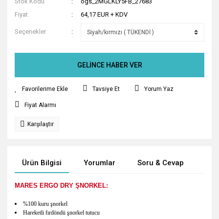
Stok Kodu
ogs_2MGLKLY5FB_27683
Fiyat
64,17 EUR + KDV
Seçenekler
GELİNCE HABER VER
Tavsiye Et
Yorum Yaz
Fiyat Alarmı
Karşılaştır
Ürün Bilgisi
Yorumlar
Soru & Cevap
Tak
MARES ERGO DRY ŞNORKEL:
%100 kuru şnorkel
Hareketli fırdöndü şnorkel tutucu